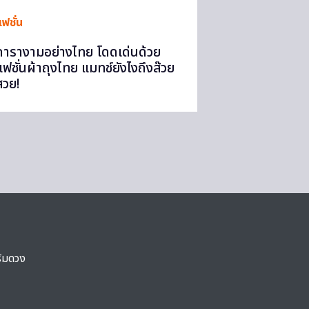
ฟชั่น
ดารางามอย่างไทย โดดเด่นด้วย
แฟชั่นผ้าถุงไทย แมทช์ยังไงถึงส๊วย
สวย!
ริมดวง