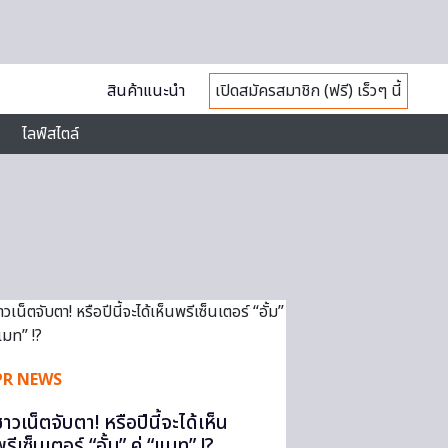
สินค้าแนะนำ
เปิดสมัครสมาชิก (ฟรี) เร็วๆ นี้
ไลฟ์สไตล์
PR NEWS
ชาวเน็ตจับตา! หรือปีนี้จะได้เห็น
รีเซ็นเตอร์ “อั้ม” คู่ “แมท” !?