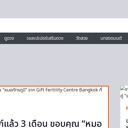
ดูดวง
วอลเปเปอร์เสริมดวง
วัดสวย
บทสวดมนต์
รรภ์แล้ว 3 เดือน ขอบคุณ “หมอ
พ