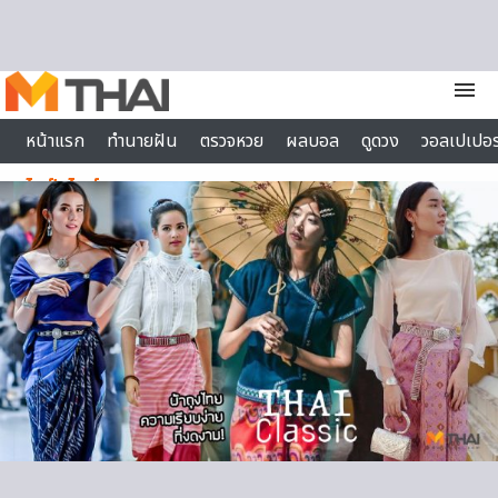
Skip to content
menu
หน้าแรก
ทำนายฝัน
ตรวจหวย
ผลบอล
ดูดวง
วอลเปเปอร
ไลฟ์สไตล์