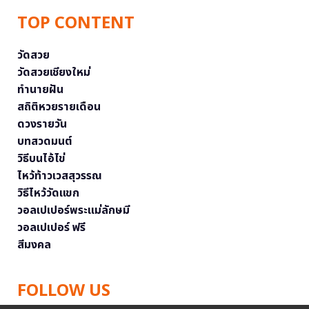
TOP CONTENT
วัดสวย
วัดสวยเชียงใหม่
ทำนายฝัน
สถิติหวยรายเดือน
ดวงรายวัน
บทสวดมนต์
วิธีบนไอ้ไข่
ไหว้ท้าวเวสสุวรรณ
วิธีไหว้วัดแขก
วอลเปเปอร์พระแม่ลักษมี
วอลเปเปอร์ ฟรี
สีมงคล
FOLLOW US