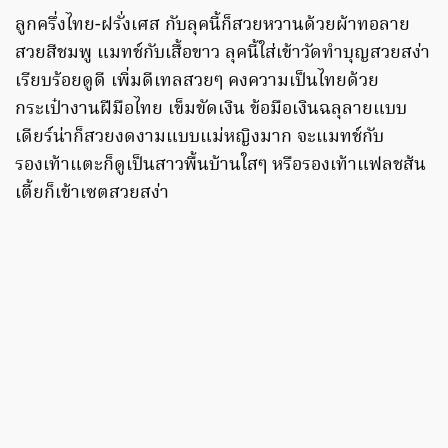
ลูกครึ่งไทย-ฝรั่งเศส กับลุคนี้ก็สวยหวานด้วยผ้าทอลาย
สวยสีชมพู แมทช์กับเสื้อขาว ลุคนี้ใส่เข้าวัดทำบุญสวยสง่า
เรียบร้อยดูดี เพิ่มดีเทลสวยๆ คงความเป็นไทยด้วย
กระเป๋างานฝีมือไทย เข็มขัดเงิน ข้อมือเงินฉลุลายแบบ
เดียร์น่าก็สวยงดงามแบบแม่หญิงมาก จะแมทช์กับ
รองเท้าแตะก็ดูเป็นสาวพื้นบ้านใสๆ หรือรองเท้าแฟลชส้น
เตี้ยก็เข้าเซตสวยสง่า