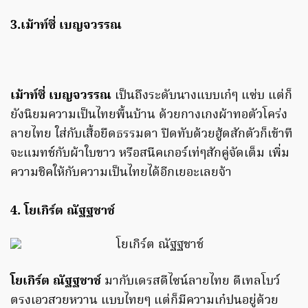
3.เม้าท์ซี่ เบญจวรรณ
เม้าท์ซี่ เบญจวรรณ
เป็นถึงระดับนางแบบเก๋ๆ แซ่บ แต่ก็
ยังนิยมความเป็นไทยพื้นบ้าน ด้วยกางเกงผ้าทอตัวโคร่ง
ลายไทย ใส่กับเสื้อยืดธรรมดา ปิดทับด้วยฮู้ดสักตัวก็เข้าที
จะแมทช์กับผ้าใบขาว หรือสนีคเกอร์เท่ๆสักคู่จัดเต็ม เพิ่ม
ความชิคให้กับความเป็นไทยได้อีกเยอะเลยจ้า
4. โยเกิร์ต ณัฐฐชาช์
โยเกิร์ต ณัฐฐชาช์
มากับเดรสดีไซน์ลายไทย ดีเทลโบว์
ตรงเอวสวยหวาน แบบไทยๆ แต่ก็มีความเก๋ปนอยู่ด้วย