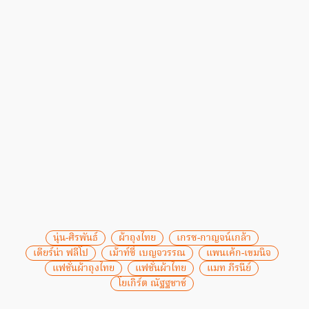
นุ่น-ศิรพันธ์
ผ้าถุงไทย
เกรซ-กาญจน์เกล้า
เดียร์น่า ฟลีโป
เม้าท์ซี่ เบญจวรรณ
แพนเค้ก-เขมนิจ
แฟชั่นผ้าถุงไทย
แฟชั่นผ้าไทย
แมท ภีรนีย์
โยเกิร์ต ณัฐฐชาช์