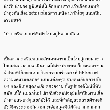
น่ารัก น่ามอง ดูมีเสน่ห์ไปอีกแบบ สาวแก้วเลือกแมทช์
ผ้าถุงกับเสื้อม่อฮ่อม สไตล์สาวเหนือ น่ารักใสๆ แบบเป็น
ธรรมชาติ
10. แพรี่พาย แฟชั่นผ้าไทยอยู่ในสายเลือด
เป็นสาวสุดครีเอทและอัพเดทความเป็นไทยสู่สายตาชาว
โลกเสมอเวลาเธอเดินทางไปต่างประเทศ ก็จะขนเอางาน
ผ้าไทยที่ได้ออกแบบ ด้วยความสร้างสรรค์ ไปประกาศ
ความงดงามตลอดๆ แถมแต่ละชุด รายละเอียดการตัด
เย็บและดีเทลสุดละเอียดสวยงาม ทั้งรูปทรงดีไซน์ที่ทัน
สมัย เก๋ไก๋ แปลกใหม่ เข้ากับสังคมปัจจุบันใส่เป็นงานเสื้อ
ผ้าสายแฟเกร๋ๆเลยก็ยังได้ และที่สำคัญลวดลายผ้าทอก็
ยังวิจิตรงดงามมีความละเอียดสุดพิถีพิถันมากกกกกก