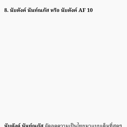
8. นับตังค์ นันท์ณภัส หรือ นับตังค์ AF 10
นับตังค์ นันท์ณภัส
จัดลุคความเป็นไทยมาแบบเต็มที่สุดๆ