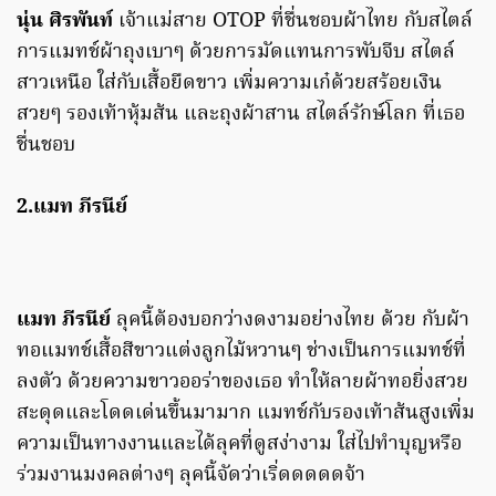
นุ่น ศิรพันท์
เจ้าแม่สาย OTOP ที่ชื่นชอบผ้าไทย กับสไตล์
การแมทช์ผ้าถุงเบาๆ ด้วยการมัดแทนการพับจีบ สไตล์
สาวเหนือ ใส่กับเสื้อยืดขาว เพิ่มความเก๋ด้วยสร้อยเงิน
สวยๆ รองเท้าหุ้มส้น และถุงผ้าสาน สไตล์รักษ์โลก ที่เธอ
ชื่นชอบ
2.แมท ภีรนีย์
แมท ภีรนีย์
ลุคนี้ต้องบอกว่างดงามอย่างไทย ด้วย กับผ้า
ทอแมทช์เสื้อสีขาวแต่งลูกไม้หวานๆ ช่างเป็นการแมทช์ที่
ลงตัว ด้วยความขาวออร่าของเธอ ทำให้ลายผ้าทอยิ่งสวย
สะดุดและโดดเด่นขึ้นมามาก แมทช์กับรองเท้าส้นสูงเพิ่ม
ความเป็นทางงานและได้ลุคที่ดูสง่างาม ใส่ไปทำบุญหรือ
ร่วมงานมงคลต่างๆ ลุคนี้จัดว่าเริ่ดดดดดจ้า