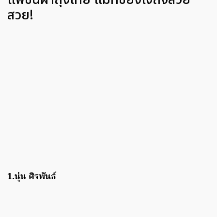
สวย!
1.นุ่น ศิรพันธ์