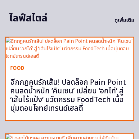
ไลฟ์สไตล์
ดูเพิ่มเติม
FOOD
ฉีกกฎคนรักเส้น! ปลดล็อก Pain Point
คนลดน้ำหนัก ‘คินเซน’ เปลี่ยน ‘อกไก่’ สู่
‘เส้นไร้แป้ง’ นวัตกรรม FoodTech เนื้อ
นุ่มตอบโจทย์เทรนด์เฮลตี้