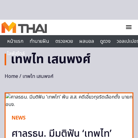
Skip to content
menu
หน้าแรก
ทำนายฝัน
ตรวจหวย
ผลบอล
ดูดวง
วอลเปเปอร
ไลฟ์สไตล์
เทพไท เสนพงศ์
Home
/ เทพไท เสนพงศ์
NEWS
ศาลรธน. มีมติฟัน ‘เทพไท’