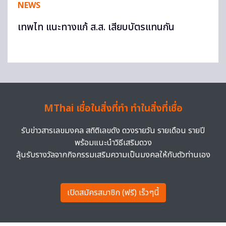
NEWS
เทพไท แนะทางแก้ ส.ส. เสียบบัตรแทนกัน
MThai เชื่อในสิ่งที่ทำ ทำในสิ่งที่เชื่อ
รับข่าวสารเลขมงคล สถิติเลขดัง ดวงรายวัน รายเดือน รายปี
พร้อมแนะนำวิธีเสริมดวง
ลุ้นรับรางวัลจากกิจกรรมเสริมความเป็นมงคลให้กับตัวท่านเอง
เปิดสมัครสมาชิก (ฟรี) เร็วๆนี้