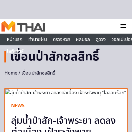
Skip to content
menu
หน้าแรก
ทำนายฝัน
ตรวจหวย
ผลบอล
ดูดวง
วอลเปเปอร
ไลฟ์สไตล์
เขื่อนป่าสักชลสิทธิ์
Home
/ เขื่อนป่าสักชลสิทธิ์
NEWS
ลุ่มน้ำป่าสัก-เจ้าพระยา ลดลง