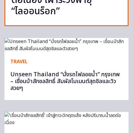
ต่อเนื่อง เฝ้าระวังพายุ
“ไลออนร็อก”
TRAVEL
Unseen Thailand “นั่งรถไฟลอยน้ำ” กรุงเทพ
– เขื่อนป่าสักชลสิทธิ์ สัมผัสโมเมนต์สุดชิลและวิว
สวยๆ