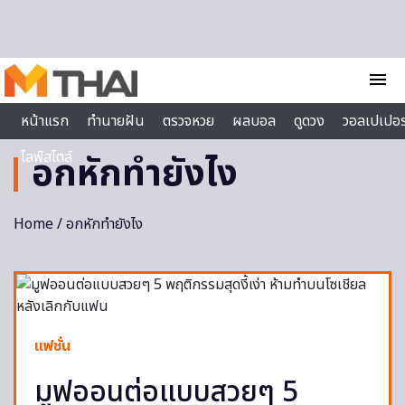
Skip to content
menu
หน้าแรก
ทำนายฝัน
ตรวจหวย
ผลบอล
ดูดวง
วอลเปเปอร
ไลฟ์สไตล์
อกหักทำยังไง
Home
/ อกหักทำยังไง
แฟชั่น
มูฟออนต่อแบบสวยๆ 5