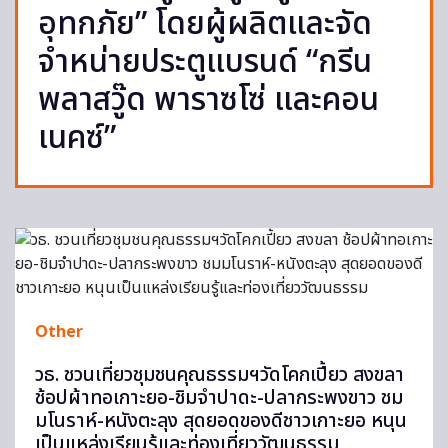
อุทกภัย” โดยผู้ผลิตและจัด
จำหน่ายประตูแบรนด์ “กรีน
พลาสวู๊ด พาราซโซ่ และคอน
เนคซ์”
Other
วธ. ชวนเที่ยวชุมชนคุณธรรมฯวัดโคกเปี้ยว สงขลา
ช้อปผ้าทอเกาะยอ-ชิมจำปาดะ-ปลากระพงขาว ชม
มโนราห์-หนังตะลุง สุดยอดของดีชาวเกาะยอ หนุน
เป็นแหล่งเรียนรู้และท่องเที่ยววัฒนธรรม