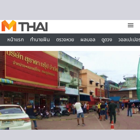
Skip to content
menu
หน้าแรก
ทำนายฝัน
ตรวจหวย
ผลบอล
ดูดวง
วอลเปเปอร
ไลฟ์สไตล์