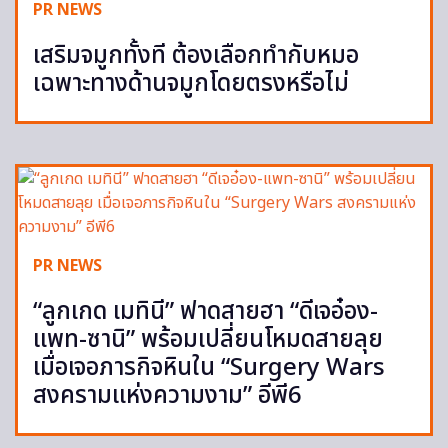
PR NEWS
เสริมจมูกทั้งที ต้องเลือกทำกับหมอ
เฉพาะทางด้านจมูกโดยตรงหรือไม่
PR NEWS
“ลูกเกด เมทินี” ฟาดสายฮา “ดีเจอ๋อง-
แพท-ซานิ” พร้อมเปลี่ยนโหมดสายลุย
เมื่อเจอภารกิจหินใน “Surgery Wars
สงครามแห่งความงาม” อีพี6