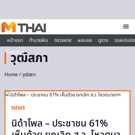
Skip to content
menu
หน้าแรก
ทำนายฝัน
ตรวจหวย
ผลบอล
ดูดวง
วอลเปเปอร
ไลฟ์สไตล์
วุฒิสภา
Home
/ วุฒิสภา
NEWS
นิด้าโพล – ประชาชน 61%