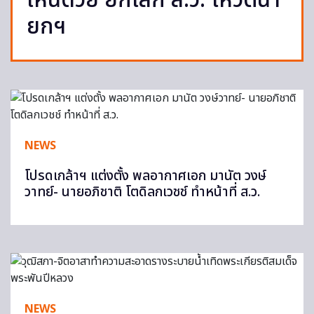
เห็นด้วย ยกเลิก ส.ว. โหวตนา
ยกฯ
NEWS
โปรดเกล้าฯ แต่งตั้ง พลอากาศเอก มานัต วงษ์
วาทย์- นายอภิชาติ โตดิลกเวชช์ ทำหน้าที่ ส.ว.
NEWS