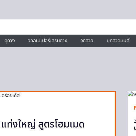
ดูดวง
วอลเปเปอร์เสริมดวง
วัดสวย
บทสวดมนต์
น่นแท่งใหญ่ สูตรโฮมเมด