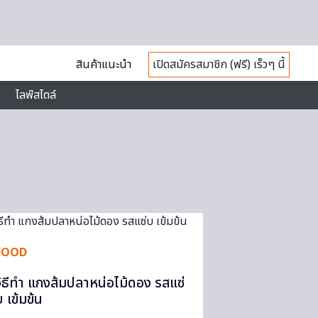
สินค้าแนะนำ
เปิดสมัครสมาชิก (ฟรี) เร็วๆ นี้
ไลฟ์สไตล์
FOOD
วิธีทำ แกงส้มปลาหน่อไม้ดอง รสแซ่
บ เข้มข้น