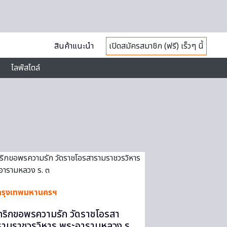
สินค้าแนะนำ
เปิดสมัครสมาชิก (ฟรี) เร็วๆ นี้
ไลฟ์สไตล์
กรุงเทพมหานครฯ
ทริกขอพรความรัก วัดราชโอรสา
รามราชวรวิหาร พระอารามหลวง ร.