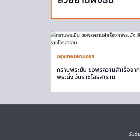
สวยย่านฝั่งธน
กรุงเทพมหานครฯ
กราบพระยืน ขอพรความสำเร็จจาก
พระนั่ง วัดราชโอรสาราม
รับข่