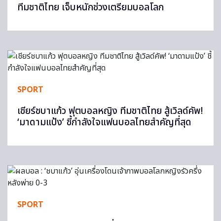
ทีมชาติไทย เจ็บหนักช่วงเตรียมบอลโลก
SPORT
เชียร์ชบาแก้ว ฟุตบอลหญิง ทีมชาติไทย สู้เวิลด์คัพ!
‘มาดามแป้ง’ ชี้กำลังใจแฟนบอลไทยสำคัญที่สุด
SPORT