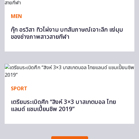
MEN
กุ๊ก อรวิสา ทิวไผ่งาม บทสัมภาษณ์เจาะลึก แง่มุม
ของช่างภาพสาวสายกีฬา
SPORT
เตรียมระเบิดศึก “สิงห์ 3×3 บาสเกตบอล ไทย
แลนด์ แชมเปี้ยนชิพ 2019”