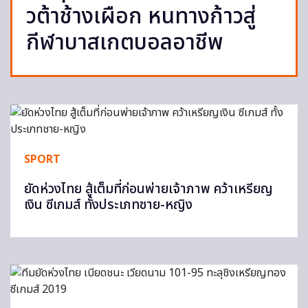
วต้าช้างเผือก หนทางก้าวสู่
กีฬาบาสเกตบอลอาชีพ
SPORT
ยัดห่วงไทย สู้เต็มที่ก่อนพ่ายเจ้าภาพ คว้าเหรียญ
เงิน ซีเกมส์ ทั้งประเภทชาย-หญิง