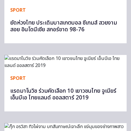
SPORT
ยัดห่วงไทย ประเดิมบาสเกตบอล ซีเกมส์ สวยงาม
สอย อินโดนีเซีย สกอร์ขาด 98-76
SPORT
แรดมาโนวิช ร่วมคัดเลือก 10 เยาวชนไทย จูเนียร์
เอ็นบีเอ ไทยแลนด์ ออลสตาร์ 2019