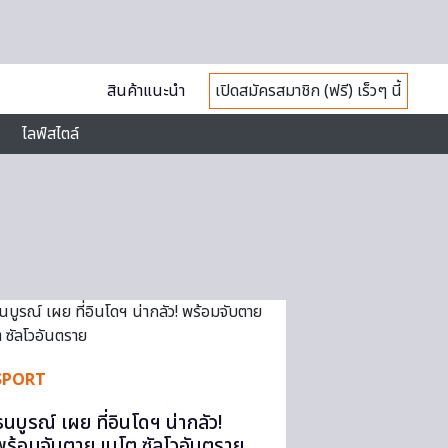
สินค้าแนะนำ
เปิดสมัครสมาชิก (ฟรี) เร็วๆ นี้
ไลฟ์สไตล์
SPORT
ธนบูรณ์ เผย ที่อินโดฯ น่ากลัว!
พร้อมจับตาย เบโต ซัลโวอันตราย