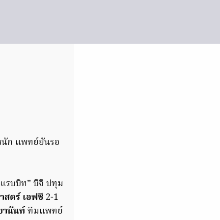
นหนัก แพทย์ยันรอ
รบบิท” บีจี ปทุม
สตร์ เอฟซี
2-1
านันท์
ทีมแพทย์