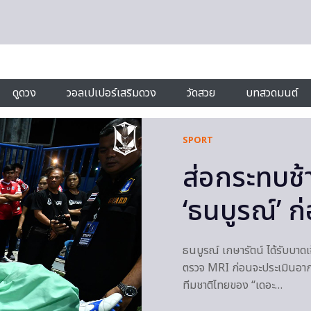
ดูดวง
วอลเปเปอร์เสริมดวง
วัดสวย
บทสวดมนต์
SPORT
ส่อกระทบช้
‘ธนบูรณ์’ 
ธนบูรณ์ เกษารัตน์ ได้รับบา
ตรวจ MRI ก่อนจะประเมินอากา
ทีมชาติไทยของ “เดอะ…