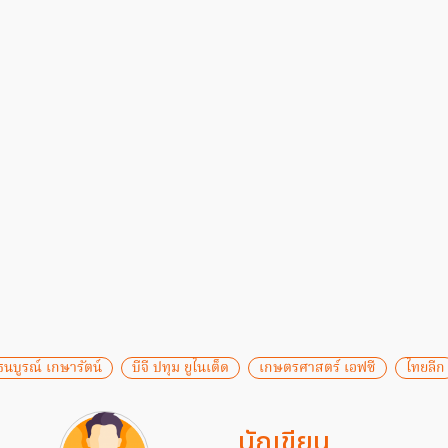
ธนบูรณ์ เกษารัตน์
บีจี ปทุม ยูไนเต็ด
เกษตรศาสตร์ เอฟซี
ไทยลีก
นักเขียน