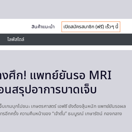
สินค้าแนะนำ
เปิดสมัครสมาชิก (ฟรี) เร็วๆ นี้
ไลฟ์สไตล์
างศึก! แพทย์ยันรอ MRI
ก่อนสรุปอาการบาดเจ็บ
ดเจ็บเกมบุกไปชนะ เกษตรศาสตร์ เอฟซี ยังต้องลุ้นหนัก แพทย์ยันรอผล
รอีกครั้ง ความคืบหน้าของ “เจ้าตั้ม” ธนบูรณ์ เกษารัตน์ กองกลาง