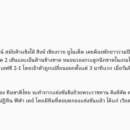
น์ สมัยค้าแข้งให้ สิงห์ เชียงราย ยูไนเต็ด เคยต้องพักยาวรว
าขาด 2 เส้นและเอ็นด้านข้างขาด หมอนรองกระดูกฉีกขาดในเกมโต
 เอฟซี 2-1 โดยเจ้าตัวถูกเปลี่ยนออกตั้งแต่ 3 นาทีแรก เมื่อวั
ง ทีมชาติไทย จะทำการแข่งขันชิงถ้วยพระราชทาน คิงส์คัพ ครั
้ปฏิทิน ฟีฟ่า เดย์ โดยมีทีมที่ตอบตกลงแข่งขันแล้ว ได้แก่ เวี