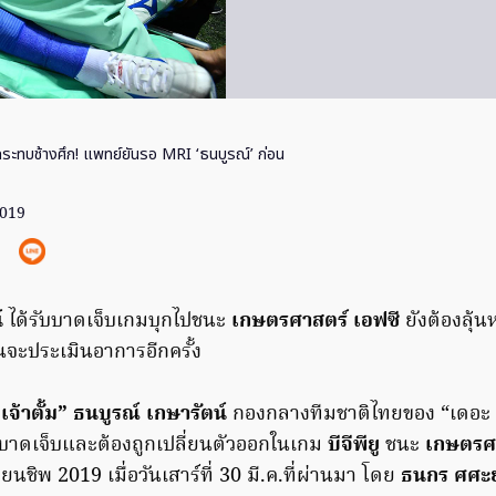
กระทบช้างศึก! แพทย์ยันรอ MRI ‘ธนบูรณ์’ ก่อน
2019
์
ได้รับบาดเจ็บเกมบุกไปชนะ
เกษตรศาสตร์ เอฟซี
ยังต้องลุ้
จะประเมินอาการอีกครั้ง
เจ้าตั้ม” ธนบูรณ์ เกษารัตน์
กองกลางทีมชาติไทยของ “เดอะ แ
ับบาดเจ็บและต้องถูกเปลี่ยนตัวออกในเกม
บีจีพียู
ชนะ
เกษตรศา
นชิพ 2019 เมื่อวันเสาร์ที่ 30 มี.ค.ที่ผ่านมา โดย
ธนกร ศศะย