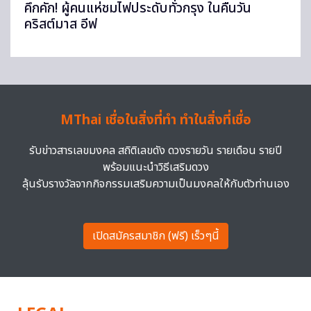
คึกคัก! ผู้คนแห่ชมไฟประดับทั่วกรุง ในคืนวัน
คริสต์มาส อีฟ
MThai เชื่อในสิ่งที่ทำ ทำในสิ่งที่เชื่อ
รับข่าวสารเลขมงคล สถิติเลขดัง ดวงรายวัน รายเดือน รายปี
พร้อมแนะนำวิธีเสริมดวง
ลุ้นรับรางวัลจากกิจกรรมเสริมความเป็นมงคลให้กับตัวท่านเอง
เปิดสมัครสมาชิก (ฟรี) เร็วๆนี้