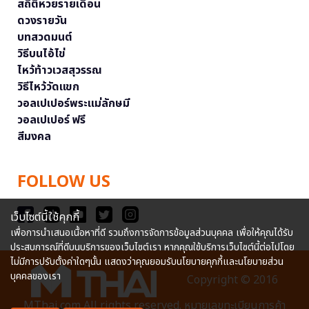
สถิติหวยรายเดือน
ดวงรายวัน
บทสวดมนต์
วิธีบนไอ้ไข่
ไหว้ท้าวเวสสุวรรณ
วิธีไหว้วัดแขก
วอลเปเปอร์พระแม่ลักษมี
วอลเปเปอร์ ฟรี
สีมงคล
FOLLOW US
เว็บไซต์นี้ใช้คุกกี้
เพื่อการนำเสนอเนื้อหาที่ดี รวมถึงการจัดการข้อมูลส่วนบุคคล เพื่อให้คุณได้รับ
ประสบการณ์ที่ดีบนบริการของเว็บไซต์เรา หากคุณใช้บริการเว็บไซต์นี้ต่อไปโดย
ไม่มีการปรับตั้งค่าใดๆนั้น แสดงว่าคุณยอมรับนโยบายคุกกี้และนโยบายส่วน
บุคคลของเรา
Copyright © 2016
MThai.com All rights reserved. หมายเลขทะเบียนการค้า