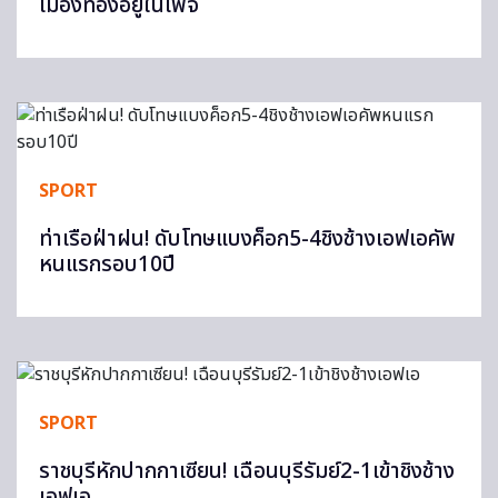
เมืองทองอยู่ในเพจ
SPORT
ท่าเรือฝ่าฝน! ดับโทษแบงค็อก5-4ชิงช้างเอฟเอคัพ
หนแรกรอบ10ปี
SPORT
ราชบุรีหักปากกาเซียน! เฉือนบุรีรัมย์2-1เข้าชิงช้าง
เอฟเอ