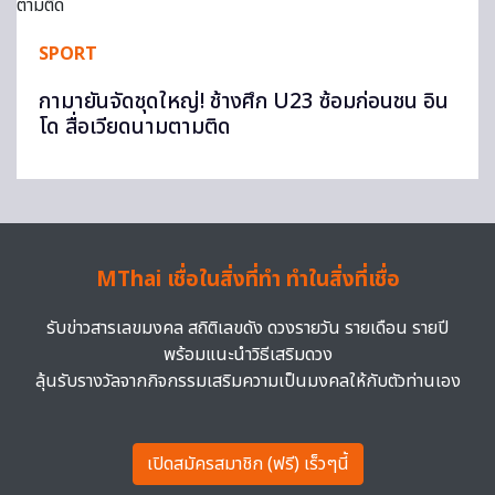
SPORT
กามายันจัดชุดใหญ่! ช้างศึก U23 ซ้อมก่อนชน อิน
โด สื่อเวียดนามตามติด
MThai เชื่อในสิ่งที่ทำ ทำในสิ่งที่เชื่อ
รับข่าวสารเลขมงคล สถิติเลขดัง ดวงรายวัน รายเดือน รายปี
พร้อมแนะนำวิธีเสริมดวง
ลุ้นรับรางวัลจากกิจกรรมเสริมความเป็นมงคลให้กับตัวท่านเอง
เปิดสมัครสมาชิก (ฟรี) เร็วๆนี้