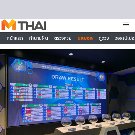
Skip to content
menu
หน้าแรก
ทำนายฝัน
ตรวจหวย
ผลบอล
ดูดวง
วอลเปเปอร
ไลฟ์สไตล์