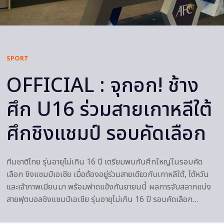
SPORT
OFFICIAL : จุกอก! ช้าง
ศึก U16 ร่วมสายเกาหลีใต้
ศึกชิงแชมป์ รอบคัดเลือก
ทีมชาติไทย รุ่นอายุไม่เกิน 16 ปี เตรียมพบกับศึกใหญ่ในรอบคัด
เลือก ชิงแชมป์เอเชีย เมื่อต้องอยู่ร่วมสายเดียวกับเกาหลีใต้, ไต้หวัน
และเจ้าภาพเมียนมา พร้อมฟาดแข้งกันยายนนี้ ผลการจับสลากแบ่ง
สายฟุตบอลชิงแชมป์เอเชีย รุ่นอายุไม่เกิน 16 ปี รอบคัดเลือก…