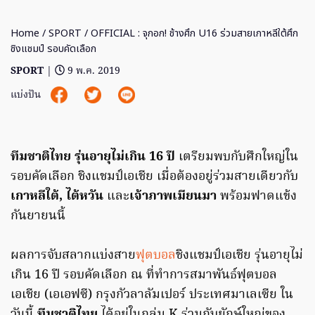
Home
/
SPORT
/ OFFICIAL : จุกอก! ช้างศึก U16 ร่วมสายเกาหลีใต้ศึก
ชิงแชมป์ รอบคัดเลือก
SPORT
|
9 พ.ค. 2019
แบ่งปัน
ทีมชาติไทย รุ่นอายุไม่เกิน 16 ปี
เตรียมพบกับศึกใหญ่ใน
รอบคัดเลือก ชิงแชมป์เอเชีย เมื่อต้องอยู่ร่วมสายเดียวกับ
เกาหลีใต้, ไต้หวัน
และ
เจ้าภาพเมียนมา
พร้อมฟาดแข้ง
กันยายนนี้
ผลการจับสลากแบ่งสาย
ฟุตบอล
ชิงแชมป์เอเชีย รุ่นอายุไม่
เกิน 16 ปี รอบคัดเลือก ณ ที่ทำการสมาพันธ์ฟุตบอล
เอเชีย (เอเอฟซี) กรุงกัวลาลัมเปอร์ ประเทศมาเลเซีย ใน
วันนี้
ทีมชาติไทย
ได้อยู่ในกลุ่ม K ร่วมกับยักษ์ใหญ่ของ