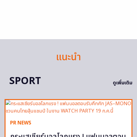
แนะนำ
SPORT
ดูเพิ่มเติม
PR NEWS
กระแสเชียร์บอลโลกแรง ! แฟนบอลตอบ