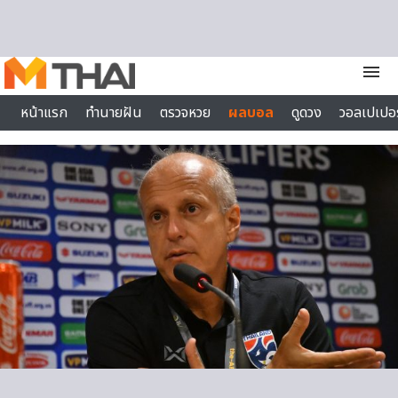
Skip to content
menu
หน้าแรก
ทำนายฝัน
ตรวจหวย
ผลบอล
ดูดวง
วอลเปเปอร
ไลฟ์สไตล์