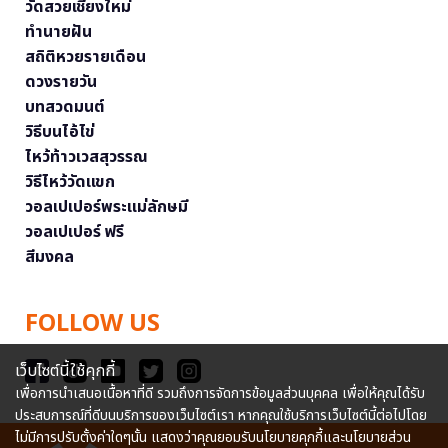
วัดสวยเชียงใหม่
ทำนายฝัน
สถิติหวยรายเดือน
ดวงรายวัน
บทสวดมนต์
วิธีบนไอ้ไข่
ไหว้ท้าวเวสสุวรรณ
วิธีไหว้วัดแขก
วอลเปเปอร์พระแม่ลักษมี
วอลเปเปอร์ ฟรี
สีมงคล
FOLLOW US
เว็บไซต์นี้ใช้คุกกี้
เพื่อการนำเสนอเนื้อหาที่ดี รวมถึงการจัดการข้อมูลส่วนบุคคล เพื่อให้คุณได้รับ
ประสบการณ์ที่ดีบนบริการของเว็บไซต์เรา หากคุณใช้บริการเว็บไซต์นี้ต่อไปโดย
ไม่มีการปรับตั้งค่าใดๆนั้น แสดงว่าคุณยอมรับนโยบายคุกกี้และนโยบายส่วน