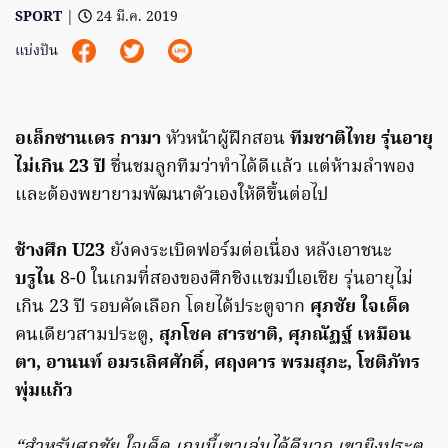
SPORT
|
24 มี.ค. 2019
แบ่งปัน
อเล็กซานเดร กามา
หัวหน้าผู้ฝึกสอน
ทีมชาติไทย รุ่นอายุ
ไม่เกิน 23 ปี
ชื่นชมลูกทีมว่าทำได้ดีแล้ว แต่ห้ามลำพอง
และต้องพยายามพัฒนาตัวเองให้ดีขึ้นต่อไป
ช้างศึก U23
ยังคงระเบิดฟอร์มต่อเนื่อง หลังเอาชนะ
บรูไน
8-0 ในเกมที่สองของศึกชิงแชมป์เอเชีย รุ่นอายุไม่
เกิน 23 ปี รอบคัดเลือก โดยได้ประตูจาก
ศุภชัย ใจเด็ด
คนเดียวสามประตู,
สุภโชค สารชาติ, ศุภณัฏฐ์ เหมือน
ตา, อานนท์ อมรเลิศศักดิ์, ศฤงคาร พรมสุภะ, โชติภัทร
พุ่มแก้ว
“สำหรับศุภชัย ใจเด็ด เกมนี้เขาเล่นได้ดีมาก เขายิงประตู