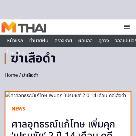
Skip to content
menu
หน้าแรก
ทำนายฝัน
ตรวจหวย
ผลบอล
ดูดวง
วอลเปเปอร
ไลฟ์สไตล์
ฆ่าเสือดำ
Home
/ ฆ่าเสือดำ
NEWS
ศาลอุทธรณ์แก้โทษ เพิ่มคุก