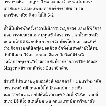
การแข่งขันปรากฏว่า สิงห์ออลสตาร์ โชวฟอร์มแกร่ง
เอาชนะ ทีมคณะแพทยศาสตร์ศิริราชพยาบาล
มหาวิทยาลัยมหิดล ไปได้ 5-2
ทั้งนี้ในช่วงพักครึ่งเวลาได้มีการประมูลของ และได้พิธีการ
มอบการมอบเงินสมทบทุนเข้าโครงการ รวมทั้งภายหลัง
จบเกมได้มีพิธีมอบใบประกาศนียบัตรให้กับเยาวชนที่เข้า
ร่วมกิจกรรมคลินิคฟุตบอลด้วย อีกทั้งในช่วงค่ำยังได้พบ
กับมินิคอนเสิร์ตจาก ทอม อิศรา กิจนิตย์ชีว์ หรือ
“หน้ากากทุเรียน”เจ้าของแชมป์จากรายการThe Mask
Singer หน้ากากนักร้อง ปีแรกอีกด้วย
สำหรับโปรแกรมฟุตบอลสิงห์ ออลสตาร์ + 5มหาวิทยาลัย
การแพทย์ เปลี่ยนคนไข้ให้เป็นคนเข้ม “เตะกับ
หมอ”อีก4สนามต่อไปดังนี้ สนามที่ 2วันที่ 31สิงหาคม ที่
สนามบีจี ลีโอ สเตเดี้ยม พบ คณะแพทย์มหาวิทยาลัย