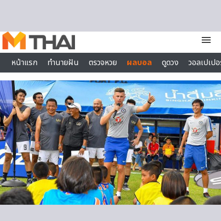
Skip to content
menu
หน้าแรก
ทำนายฝัน
ตรวจหวย
ผลบอล
ดูดวง
วอลเปเปอร
ไลฟ์สไตล์