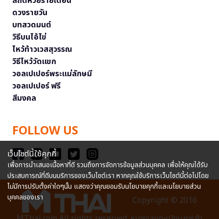
สถิติหวยรายเดือน
ดวงรายวัน
บทสวดมนต์
วิธีบนไอ้ไข่
ไหว้ท้าวเวสสุวรรณ
วิธีไหว้วัดแขก
วอลเปเปอร์พระแม่ลักษมี
วอลเปเปอร์ ฟรี
สีมงคล
FOLLOW US
เว็บไซต์นี้ใช้คุกกี้
เพื่อการนำเสนอเนื้อหาที่ดี รวมถึงการจัดการข้อมูลส่วนบุคคล เพื่อให้คุณได้รับ
ประสบการณ์ที่ดีบนบริการของเว็บไซต์เรา หากคุณใช้บริการเว็บไซต์นี้ต่อไปโดย
ไม่มีการปรับตั้งค่าใดๆนั้น แสดงว่าคุณยอมรับนโยบายคุกกี้และนโยบายส่วน
บุคคลของเรา
Copyright © 2016
MThai.com All rights reserved. หมายเลขทะเบียนการค้า