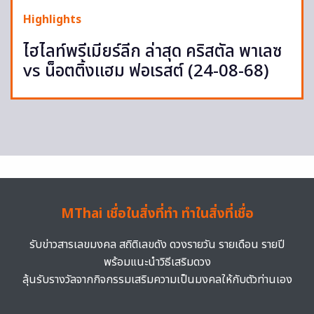
Highlights
ไฮไลท์พรีเมียร์ลีก ล่าสุด คริสตัล พาเลซ
vs น็อตติ้งแฮม ฟอเรสต์ (24-08-68)
MThai เชื่อในสิ่งที่ทำ ทำในสิ่งที่เชื่อ
รับข่าวสารเลขมงคล สถิติเลขดัง ดวงรายวัน รายเดือน รายปี
พร้อมแนะนำวิธีเสริมดวง
ลุ้นรับรางวัลจากกิจกรรมเสริมความเป็นมงคลให้กับตัวท่านเอง