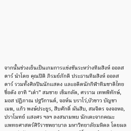
จากนั้นช่วงเย็นเป็นเกมการแข่งขันระหว่างทีมสิงห์ ออลส
ตาร์ นำโดย คุณปิติ ภิรมย์ภักดี ประธานทีมสิงห์ ออลส
ตาร์ รวมทั้งศิลปินนักแสดง และอดีตนักกีฬาทีมชาติไทย
ชื่อดัง อาทิ “เต๋า” สมชาย เข็มกลัด, ศรราม เทพพิทักษ์,
มอส ปฏิภาณ ปฐวีกานต์, จอห์น บราโว่,บัวขาว บัญชา
เมฆ, แก้ว พงษ์ประยูร, สืบศักดิ์ ผันสืบ, สมจิตร จงจอหอ,
ปราโมทย์ แสงศร ฯลฯ ลงสนามพบ นักเตะจากคณะ
แพทยศาสตร์ศิริราชพยาบาล มหาวิทยาลัยมหิดล โดยผล