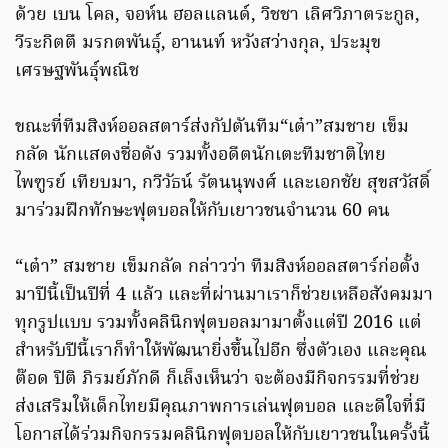
ด้วย เบน โคล, จอห์น ฮอลแลนด์, วิชชา เลิศวิภาตระกูล,
วีระกิตตื มรกตพันธุ์, อานนท์ หวังสว่างกุล, ประมุข
เศรษฐพันธุ์พณิช
ขณะที่ทีมสิงห์ออลสตาร์ส่งกัปตันทีม“เต๋า”สมชาย เข็ม
กลัด นักแสดงชื่อดัง รวมทั้งอดีตนักเตะทีมชาติไทย
ไพฑูรย์ เทียบมา, กวีวัธน์ รัตนนุพงศ์ และเอกชัย สุขสวัสดิ์
มาร่วมฝึกทักษะฟุตบอลให้กับเยาวชนจำนวน 60 คน
“เต๋า” สมชาย เข็มกลัด กล่าวว่า ทีมสิงห์ออลสตาร์ก่อตั้ง
มาปีนี้เป็นปีที่ 4 แล้ว และที่ผ่านมาเราก็ช่วยเหลือสังคมมา
ทุกรูปแบบ รวมทั้งคลินิกฟุตบอลมามาตั้งแต่ปี 2016 แต่
สำหรับปีนี้เราก็ทำให้พัฒนายิ่งขึ้นไปอีก ซึ่งตัวเอง และคุณ
ต๊อด ปิติ ภิรมย์ภักดี ก็เล็งเห็นว่า จะต้องมีกิจกรรมที่ช่วย
ส่งเสริมให้เด็กไทยมีคุณภาพการเล่นฟุตบอล และดีใจที่มี
โอกาสได้ร่วมกิจกรรมคลินิกฟุตบอลให้กับเยาวชนในครั้งนี้