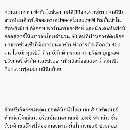
ก่อนเกมการแข่งขันในช่วงบ่ายได้มีกิจกรรมฟุตบอลคลินิก
จากทีมสต๊าฟโค้ชอะคาเดมีของสโมสรเชลซี ทีมชั้นนำใน
ศึกพรีเมียร์ อังกฤษ พาร์เนอร์ของสิงห์ และนักเตะทีมสิงห์
ออลสตาร์ให้เยาวชนไทยจำนวน 60 คนที่ผ่านการคัดเลือก
มาจากช่วงเช้าที่มีเยาวชนมาร่วมทำการคัดเลือกว่า 400
คน โดยมี คุณปิติ ภิรมย์ภักดี กรรมการ บริษัท บุญรอด
บริวเวอรี่ จำกัด และประธานทีมสิงห์ออลสตาร์ ร่วมเปิด
กิจกรรมฟุตบอลคลินิกด้วย
สำหรับกิจกรรมฟุตบอลคลินิกนำโดย เจมส์ การ์ดเนอร์
หัวหน้าโค้ชอินเตอร์เนชั่นแนล เชลซี เอฟซี ฟาวน์เดชั่น
ร่วมด้วยสต๊าฟโค้ชจากอะคาเดมี่สโมสรเชลซี ประกอบ