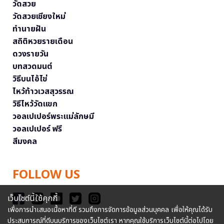
วัดสวย
วัดสวยเชียงใหม่
ทำนายฝัน
สถิติหวยรายเดือน
ดวงรายวัน
บทสวดมนต์
วิธีบนไอ้ไข่
ไหว้ท้าวเวสสุวรรณ
วิธีไหว้วัดแขก
วอลเปเปอร์พระแม่ลักษมี
วอลเปเปอร์ ฟรี
สีมงคล
FOLLOW US
เว็บไซต์นี้ใช้คุกกี้
เพื่อการนำเสนอเนื้อหาที่ดี รวมถึงการจัดการข้อมูลส่วนบุคคล เพื่อให้คุณได้รับ
ประสบการณ์ที่ดีบนบริการของเว็บไซต์เรา หากคุณใช้บริการเว็บไซต์นี้ต่อไปโดย