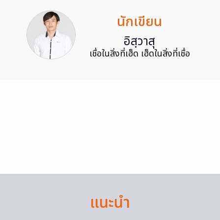
นักเขียน
อิสฺวาสุ
เชื่อในสิ่งที่เฮ็ด เฮ็ดในสิ่งที่เชื่อ
แนะนำ