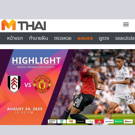
Skip to content
menu
หน้าแรก
ทำนายฝัน
ตรวจหวย
ผลบอล
ดูดวง
วอลเปเปอร
ไลฟ์สไตล์