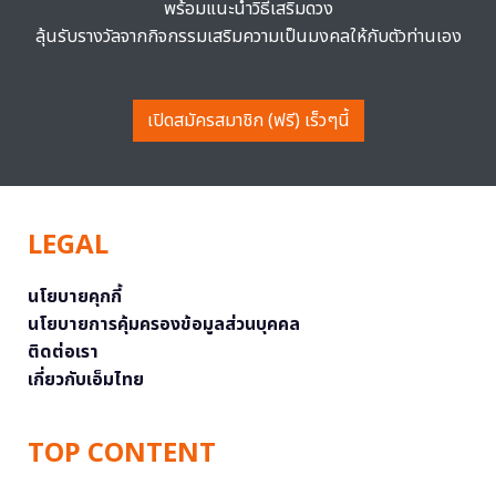
พร้อมแนะนำวิธีเสริมดวง
ลุ้นรับรางวัลจากกิจกรรมเสริมความเป็นมงคลให้กับตัวท่านเอง
เปิดสมัครสมาชิก (ฟรี) เร็วๆนี้
LEGAL
นโยบายคุกกี้
นโยบายการคุ้มครองข้อมูลส่วนบุคคล
ติดต่อเรา
เกี่ยวกับเอ็มไทย
TOP CONTENT