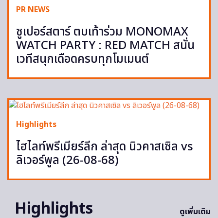
PR NEWS
ซูเปอร์สตาร์ ตบเท้าร่วม MONOMAX
WATCH PARTY : RED MATCH สนั่น
เวทีสนุกเดือดครบทุกโมเมนต์
Highlights
ไฮไลท์พรีเมียร์ลีก ล่าสุด นิวคาสเซิล vs
ลิเวอร์พูล (26-08-68)
Highlights
ดูเพิ่มเติม