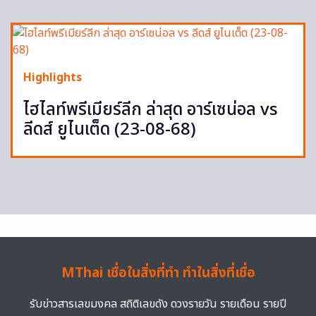
Highlights
ไฮไลท์พรีเมียร์ลีก ล่าสุด อาร์เซน่อล vs
ลีดส์ ยูไนเต็ด (23-08-68)
MThai เชื่อในสิ่งที่ทำ ทำในสิ่งที่เชื่อ
รับข่าวสารเลขมงคล สถิติเลขดัง ดวงรายวัน รายเดือน รายปี