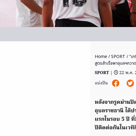
Home
/
SPORT
/ “เกร
สูตรสำเร็จพาอุบลฯกวาด
SPORT
|
22 พ.ค.
แบ่งปัน
หลังจาก
รูดม่านปิ
อุบลราชธานี ได้ป
แรกในรอบ 5 ปี ที
ปีติดต่อกันในเวท