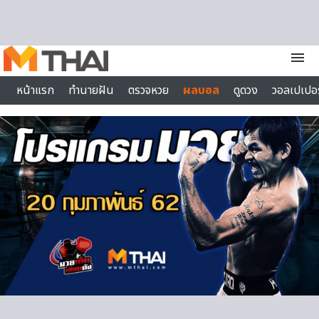
Skip to content
menu
หน้าแรก
ทำนายฝัน
ตรวจหวย
ผลบอล
ดูดวง
วอลเปเปอร
ไลฟ์สไตล์