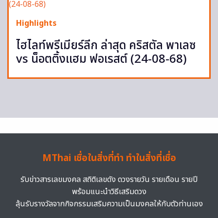
Highlights
ไฮไลท์พรีเมียร์ลีก ล่าสุด คริสตัล พาเลซ
vs น็อตติ้งแฮม ฟอเรสต์ (24-08-68)
MThai เชื่อในสิ่งที่ทำ ทำในสิ่งที่เชื่อ
รับข่าวสารเลขมงคล สถิติเลขดัง ดวงรายวัน รายเดือน รายปี
พร้อมแนะนำวิธีเสริมดวง
ลุ้นรับรางวัลจากกิจกรรมเสริมความเป็นมงคลให้กับตัวท่านเอง