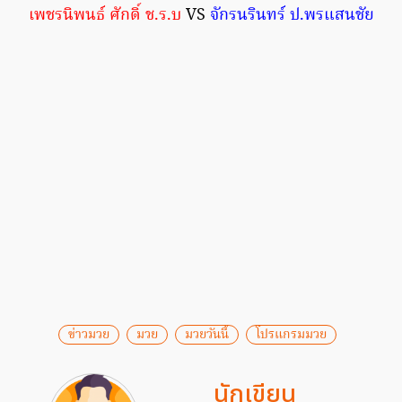
เพชรนิพนธ์ ศักดิ์ ช.ร.บ
VS
จักรนรินทร์ ป.พรแสนชัย
ข่าวมวย
มวย
มวยวันนี้
โปรแกรมมวย
นักเขียน