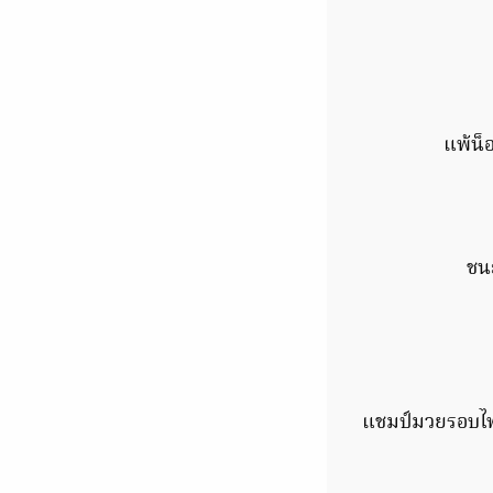
แพ้น็
ชนะ
แชมป์มวยรอบไทย