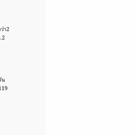
ว่า2
.2
ัน
119