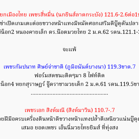
ยกเมืองไทย เพชรสี่หมื่น (นกยีนส์ลาดกระบัง) 121.6-2.6ต่อ1
ข่าเปิดเกมเตะต่อยขวางหน้าแทงมีหมัดศอกเสริมดีบู๊ดุดันปล
้น็อก2 หนองคายเล็ก ดร.น๊อตมวยไทย 2 ม.ค.62 รดน.121.1-
จะแพ้
เพชรกัมปนาท ศิษย์จ่าชาติ (ภูมิอนันต์บางนา) 119.3ขาด.7
ฟอร์มสดชนะติดๆมา 8 ไฟท์ติด
น็อก4 หยกสุราษฏร์ จู๊ดราชามวยเด็ก 2 ม.ค.61 รดน.119.5ข
…………………………………………..
เพชรเอก สิงห์มณี (สิงห์มาวิน) 110.7-.7
ยฝีมือครบเครื่องตีนหน้าดีขวางหน้าแทงปล้ำตีเหนียวแน่นบู๊ดุ
เสมอ ยอดเพชร เอ็นนี่มวยไทยยิมส์ ที่ทุ่งสง