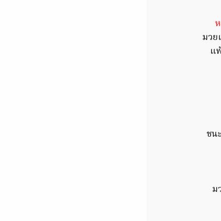
ห
มวยเ
แพ
ชนะ
มว