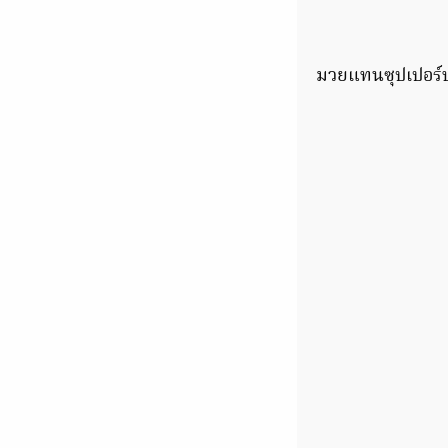
มวยแทนซุปเปอร์บ