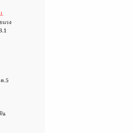
ป.
ายแรง
3.1
าด.5
ดัน