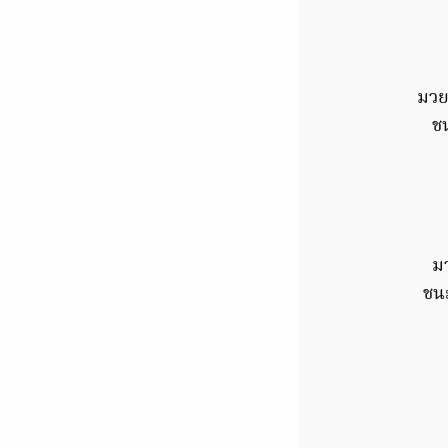
มวย
ช
มว
ชน