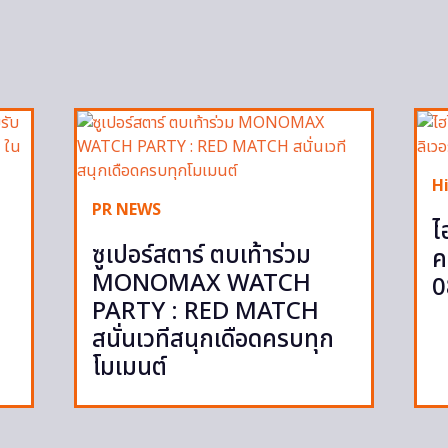
H
PR NEWS
ไ
ซูเปอร์สตาร์ ตบเท้าร่วม
ค
MONOMAX WATCH
0
PARTY : RED MATCH
สนั่นเวทีสนุกเดือดครบทุก
โมเมนต์