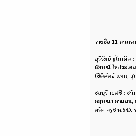
รายชื่อ 11 คนแรก
บุรีรัมย์ ยูไนเต็
ลักษณ์ ไหประโคน, 
(ชิติพัทธ์ แทน, ส
ชลบุรี เอฟซี : ชน
กฤษณา กาแมน, ณัฐ
ทริค ครูซ น.54), 