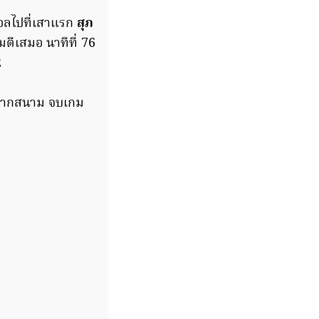
อลไปที่เสาแรก
สุภ
ตีเสมอ นาทีที่ 76
2
กจากสนาม จบเกม