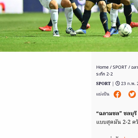
Home
/
SPORT
/ ฉลาม
ระทึก 2-2
SPORT
|
23 ก.พ.
แบ่งปัน
“ฉลามชล” ชลบุรี
แบบสุดมัน 2-2 คว้