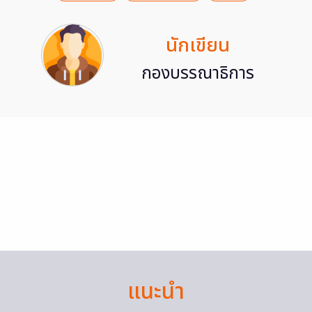
นักเขียน
กองบรรณาธิการ
แนะนำ