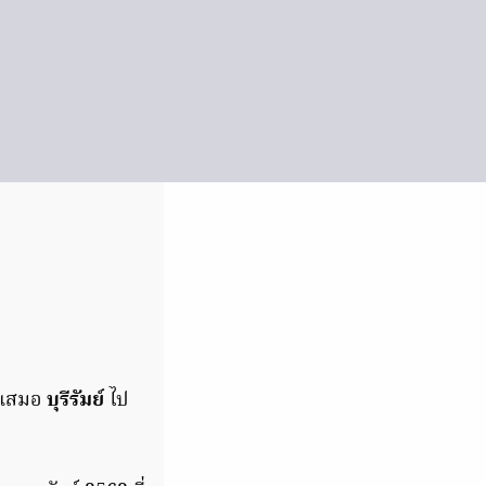
ตีเสมอ
บุรีรัมย์
ไป