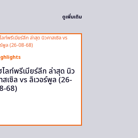
ดูเพิ่มเติม
ighlights
ฮไลท์พรีเมียร์ลีก ล่าสุด นิว
าสเซิล vs ลิเวอร์พูล (26-
8-68)