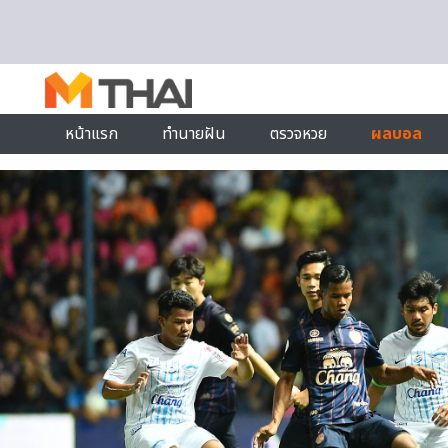
Skip to content
หน้าแรก
ทำนายฝัน
ตรวจหวย
ผลบอล