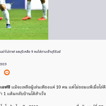
ฆ่าไม่ตาย! ชลบุรีเหลือ 9 คนไล่ตามเจ๊าบุรีรัมย์
 2019
 เอฟซี
แม้จะเหลือผู้เล่นเพียงแค่ 10 คน แต่ไม่ยอมแพ้เมื่อไล่
า 1 แต้มกลับบ้านได้สำเร็จ