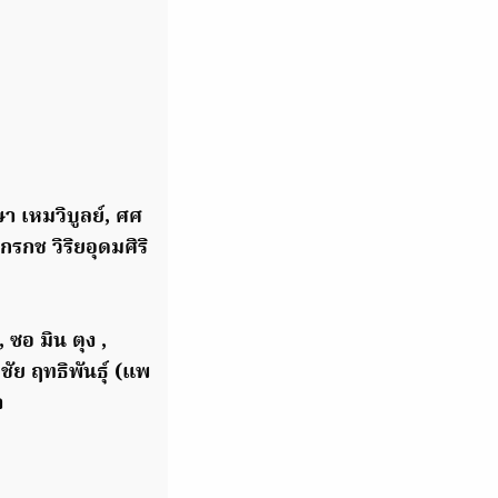
ษา เหมวิบูลย์, ศศ
กรกช วิริยอุดมศิริ
 ซอ มิน ตุง ,
ัย ฤทธิพันธุ์ (แพ
า