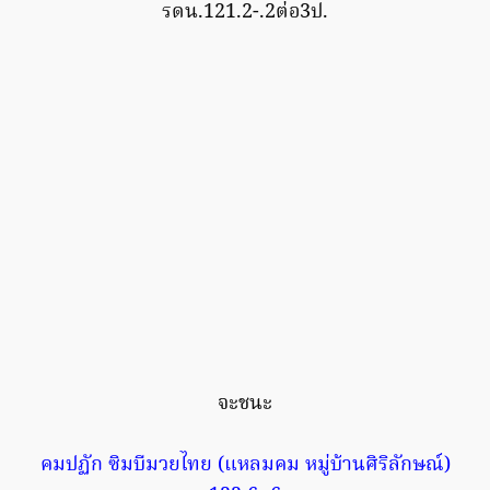
รดน.121.2-.2ต่อ3ป.
จะชนะ
คมปฏัก ซิมบีมวยไทย (แหลมคม หมู่บ้านศิริลักษณ์)