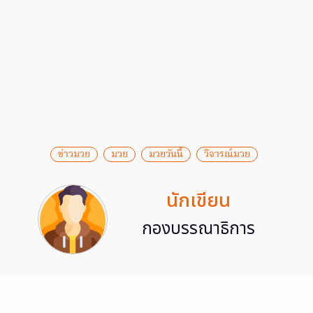
ข่าวมวย
มวย
มวยวันนี้
วิจารณ์มวย
นักเขียน
กองบรรณาธิการ