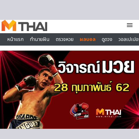
Skip to content
menu
หน้าแรก
ทำนายฝัน
ตรวจหวย
ผลบอล
ดูดวง
วอลเปเปอร
ไลฟ์สไตล์