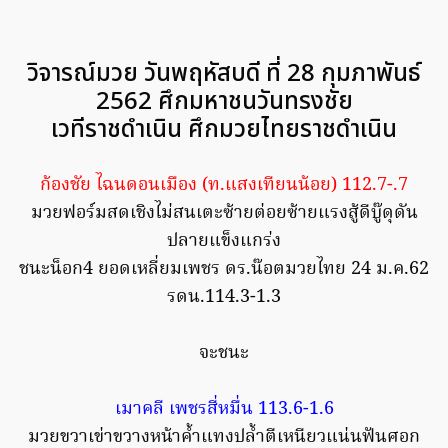
วิจารณ์มวย วันพฤหัสบดี ที่ 28 กุมภาพันธ์
2562 ศึกมหาชนวันทรงชัย
เวทีราชดำเนิน ศึกมวยไทยราชดำเนิน
ก้องชัย ไฉนดอนเมือง (ท.แสงเทียนน้อย) 112.7-.7
มวยฟอร์มสดเชิงไม่สนเตะซ้ายต่อยซ้ายแรงสู้ดีบู๊ดุดัน
ปลายแข็งแกร่ง
ชนะน็อก4 ยอดเหลี่ยมเพชร ดร.น๊อตมวยไทย 24 ม.ค.62
รดน.114.3-1.3
จะชนะ
เมาคลี เพชรสี่หมื่น 113.6-1.6
มวยขวาเข่าขวางหน้าค้ำแทงปล้ำตีเหนียวแน่นฟันศอก