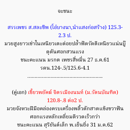
จะชนะ
สรรเพชร ส.สละชีพ (โอ๋บางนา,นำแสงก่อสร้าง) 125.3-
2.3 ป.
มวยสูงยาวเข่าในเหนียวเตะต่อยปล้ำฟัดรัดตีเหนียวแน่นบู๊
ดุดันศอกสวนแรง
ชนะคะแนน มรกต เพชรสี่หมื่น 27 ธ.ค.61
รดน.124-.5/125.6-4.1
…………………………………………….
(คู่เอก)
เขี้ยวพยัคฆ์ จิตรเมืองนนท์ (ม.รัตนบัณฑิต)
120.8-.8 ต่อ2 ป.
มวยจังหวะฝีมือคล่องครบเครื่องพลิ้วดักสาดแข้งขวาฟัน
ศอกแรงหลักเหลี่ยมดีรวดเร็วกว่า
ชนะคะแนน สุริยันต์เล็ก พ.เย็นยิ่ง 31 ม.ค.62