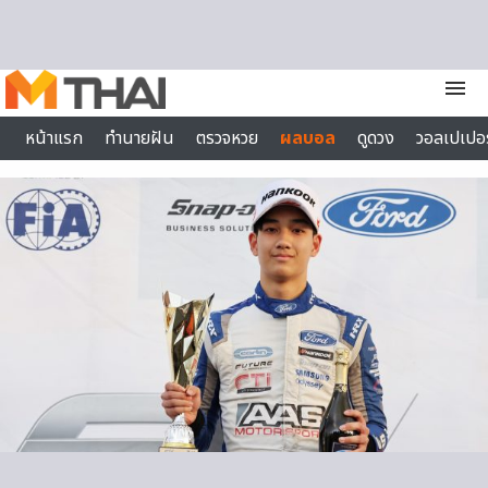
Skip to content
menu
หน้าแรก
ทำนายฝัน
ตรวจหวย
ผลบอล
ดูดวง
วอลเปเปอร
ไลฟ์สไตล์