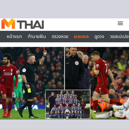
Skip to content
menu
หน้าแรก
ทำนายฝัน
ตรวจหวย
ผลบอล
ดูดวง
วอลเปเปอร
ไลฟ์สไตล์