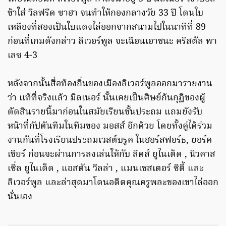
ช้าใส่ วิลฟรีด ซาฮา จนทำให้กองกลางวัย 33 ปี โดนใบ
เหลืองที่สองเป็นใบแดงไล่ออกจากสนามไปในนาทีที่ 89
ก่อนที่เกมดังกล่าว ลิเวอร์พูล จะเฉือนเอาชนะ คริสตัล พา
เลซ 4-3
หลังจากนั้นสื่อท้องถิ่นของเมืองลิเวอร์พูลออกมารายงาน
ว่า แท้ที่จริงแล้ว มิลเนอร์ นั้นเคยเป็นศิษย์ก้นกุฏิของผู้
ตัดสินรายนี้มาก่อนในสมัยเรียนชั้นประถม แถมยังรับ
หน้าที่กัปตันทีมในทีมของ มอสส์ อีกด้วย โดยทั้งคู่ได้ร่วม
งานกันที่โรงเรียนประถมเวสต์บรูค ในฮอร์สฟอร์ธ, ยอร์ค
เชียร์ ก่อนจะผ่านการลงเล่นให้กับ ลีดส์ ยูไนเต็ด , นิวคาส
เซิ่ล ยูไนเต็ด , แอสตัน วิลล่า , แมนเชสเตอร์ ซิตี้ และ
ลิเวอร์พูล และล่าสุดมาโดนอดีตคุณครูพละของเขาไล่ออก
นั่นเอง