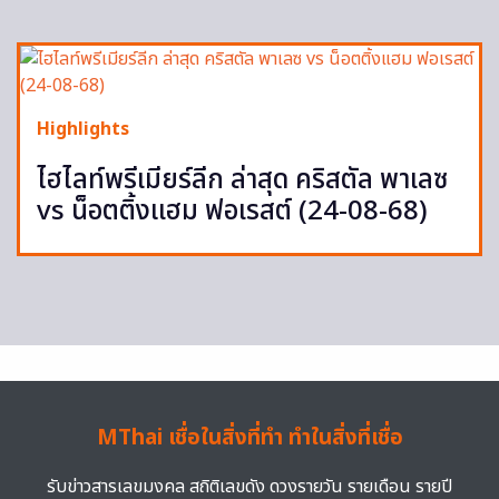
Highlights
ไฮไลท์พรีเมียร์ลีก ล่าสุด คริสตัล พาเลซ
vs น็อตติ้งแฮม ฟอเรสต์ (24-08-68)
MThai เชื่อในสิ่งที่ทำ ทำในสิ่งที่เชื่อ
รับข่าวสารเลขมงคล สถิติเลขดัง ดวงรายวัน รายเดือน รายปี