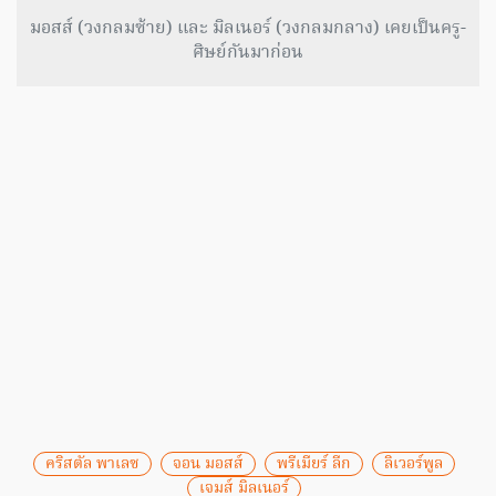
มอสส์ (วงกลมซ้าย) และ มิลเนอร์ (วงกลมกลาง) เคยเป็นครู-
ศิษย์กันมาก่อน
คริสตัล พาเลซ
จอน มอสส์
พรีเมียร์ ลีก
ลิเวอร์พูล
เจมส์ มิลเนอร์