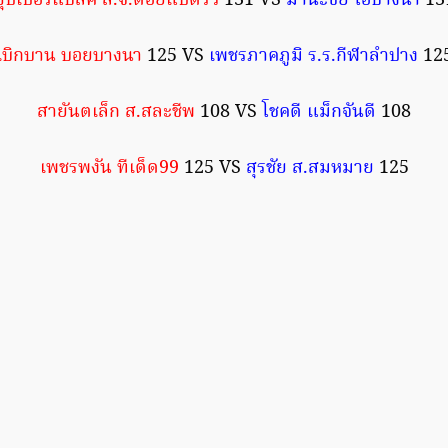
ซุปเปอร์แบล็ค ส.จ.ต้อยแปดริ้ว
131 VS
มานะชัย โอ๋บางนา
13
เบิกบาน บอยบางนา
125 VS
เพชรภาคภูมิ ร.ร.กีฬาลำปาง
12
สายันตเล็ก ส.สละชีพ
108 VS
โชคดี แม็กจันดี
108
เพชรพงัน ทีเด็ด99
125 VS
สุรชัย ส.สมหมาย
125