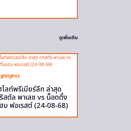
ดูเพิ่มเติม
ighlights
ฮไลท์พรีเมียร์ลีก ล่าสุด
ริสตัล พาเลซ vs น็อตติ้ง
ฮม ฟอเรสต์ (24-08-68)