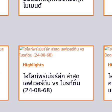
โมเมนต์
Highlights
H
ู
ไฮไลท์พรีเมียร์ลีก ล่าสุด
ไ
เอฟเวอร์ตัน vs ไบรท์ตัน
ค
(24-08-68)
แ