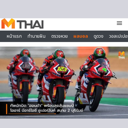
Skip to content
menu
หน้าแรก
ทำนายฝัน
ตรวจหวย
ผลบอล
ดูดวง
วอลเปเปอร
ไลฟ์สไตล์