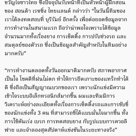
ขวัญใจชาวไทย ซึ่งปัจจุบันรับหน้าที่เป็นหัวหน้าผู้ฝึกสอน
ของ ฮอนด้า เรซซิ่ง ไทยแลนด์ กล่าวว่า “ในวันนี้ทีมของ
เราได้ลงทดสอบที่ บุรีรัมย์ อีกครั้ง เพื่อต่อยอดข้อมูลจาก
การทำงานในสนามแรก ถือว่าน่าพอใจเพราะได้ข้อมูล
จำนวนมากทั้งเรื่องยาง การเซ็ตติ้ง การปรับช่วงรถ และ
สมดุลย์ของตัวรถ ซึ่งเป็นข้อมูลสำคัญสำหรับในทีมอย่าง
มากครับ”
“การทำงานตลอดทั้งวันออกมาดีมากครับ สภาพอากาศ
เป็นใจ โชคดีที่ฝนไม่ตก ทำให้การยึดเกาะของแทร็กทำได้
ดี ซึ่งถือเป็นสัญญาณบวกของเรา เพราะนักแข่งมีความ
เข้าใจระบบอิเล็กทรอนิกส์มากขึ้น ผมและทีมมีการ
วิเคราะห์อย่างละเอียดทั้งเรื่องการเซ็ตติ้งรถและการขับขี่
ของนักแข่งทั้ง 3 คน ที่สามารถขี่ได้แบบมั่นใจมากขึ้น ทั้ง
การใช้คันเร่ง เบรก การทดสอบยาง กับรูปแบบการควอลิ
ฟาย และจำลองสุดสัปดาห์แข่งขันในระยะทางจริง”