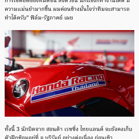
การเซ็ตอัพของทีมดีขึ้น ลงตัวขึ้น นักแข่งก็ทำงานได้ดี มี
ความแม่นยำมากขึ้น ผมค่อนข้างมั่นใจว่าทีมจะสามารถ
ทำได้ครับ” ฟิล์ม-รัฐภาคย์ เผย
ทั้งนี้ 3 นักบิดจาก ฮอนด้า เรซซิ่ง ไทยแลนด์ จะยังคงเก็บ
ตัวฝึกซ้อมอยู่ที่ จ.บุรีรัมย์ อย่างต่อเนื่อง ก่อนเข้า