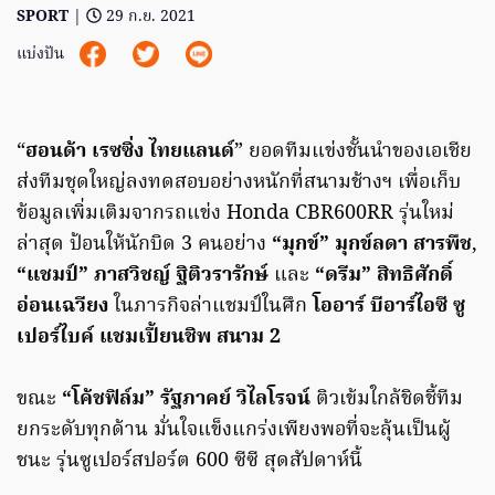
SPORT
|
29 ก.ย. 2021
แบ่งปัน
“
ฮอนด้า เรซซิ่ง ไทยแลนด์
” ยอดทีมแข่งชั้นนำของเอเชีย
ส่งทีมชุดใหญ่ลงทดสอบอย่างหนักที่สนามช้างฯ เพื่อเก็บ
ข้อมูลเพิ่มเติมจากรถแข่ง Honda CBR600RR รุ่นใหม่
ล่าสุด ป้อนให้นักบิด 3 คนอย่าง
“มุกข์” มุกข์ลดา สารพืช
,
“แชมป์” ภาสวิชญ์ ฐิติวรารักษ์
และ
“ดรีม” สิทธิศักดิ์
อ่อนเฉวียง
ในภารกิจล่าแชมป์ในศึก
โออาร์ บีอาร์ไอซี ซู
เปอร์ไบค์ แชมเปี้ยนชิพ สนาม 2
ขณะ
“โค้ชฟิล์ม” รัฐภาคย์ วิไลโรจน์
ติวเข้มใกล้ชิดชี้ทีม
ยกระดับทุกด้าน มั่นใจแข็งแกร่งเพียงพอที่จะลุ้นเป็นผู้
ชนะ รุ่นซูเปอร์สปอร์ต 600 ซีซี สุดสัปดาห์นี้