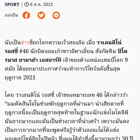
SPORT
|
6 ส.ค. 2021
แบ่งปัน
นับเป็น
ข่าว
ช็อกโลกความเร็วสองล้อ เมื่อ
วาเลนติโน่
รอสซี่
#46 นักบิดจอมเก๋าชาวอิตาเลี่ยน สังกัดทีม
ปิโต
รนาส ยามาฮ่า เอสอาร์ที
เจ้าของตำแหน่งแชมป์โลก 9
สมัย ได้ออกมาประกาศว่าจะทำการรีไทร์หลังสิ้นสุด
ฤดูกาล 2021
โดย วาเลนติโน่ รอสซี่ เจ้าของหมายเลข 46 ได้กล่าวว่า
“ผมตัดสินใจในช่วงพักฤดูกาลที่ผ่านมา น่าเสียดายที่
ฤดูกาลนี้จะเป็นฤดูกาลสุดท้ายในฐานะนักแข่งโมโตจีพี
มันยากมากและมันเป็นช่วงเวลาที่น่าเศร้า เพราะมันคง
เป็นการยากมากที่จะพูดหรือรู้ว่าตัวเองจะไม่ได้แข่ง
มอเตอร์ไซค์อีกในปีหน้า ซึ่งผมได้ทำสิ่งนี้มานานกว่า 30 ปี