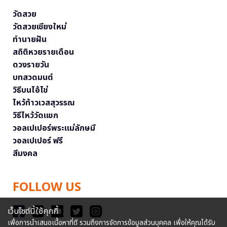
วัดสวย
วัดสวยเชียงใหม่
ทำนายฝัน
สถิติหวยรายเดือน
ดวงรายวัน
บทสวดมนต์
วิธีบนไอ้ไข่
ไหว้ท้าวเวสสุวรรณ
วิธีไหว้วัดแขก
วอลเปเปอร์พระแม่ลักษมี
วอลเปเปอร์ ฟรี
สีมงคล
FOLLOW US
เว็บไซต์นี้ใช้คุกกี้
เพื่อการนำเสนอเนื้อหาที่ดี รวมถึงการจัดการข้อมูลส่วนบุคคล เพื่อให้คุณได้รับ