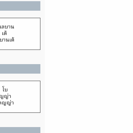
บานเต้
ลญญ่า