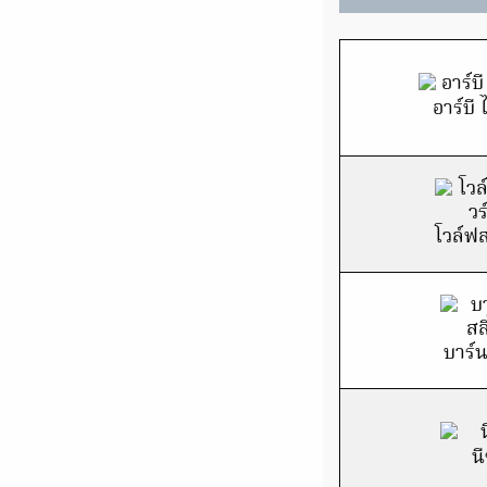
อาร์บี 
โวล์ฟ
บาร์น
น