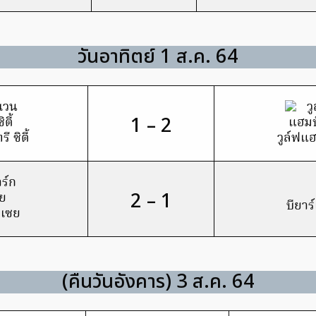
วันอาทิตย์ 1 ส.ค. 64
1 – 2
ี ซิตี้
วูล์ฟแฮ
2 – 1
บียาร์
กเซย
(คืนวันอังคาร) 3 ส.ค. 64