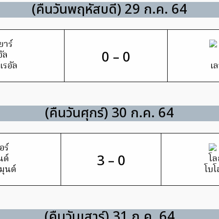
(คืนวันพฤหัสบดี) 29 ก.ค. 64
0 – 0
์เรอัล
เล
(คืนวันศุกร์) 30 ก.ค. 64
3 – 0
มุนด์
โบโ
(คืนวันเสาร์) 31 ก.ค. 64