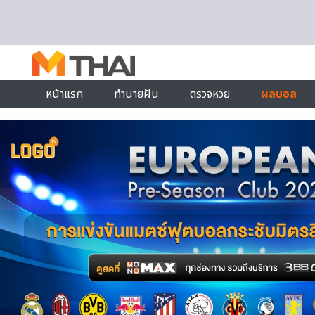
Skip to content
หน้าแรก
ทำนายฝัน
ตรวจหวย
ผลบอล