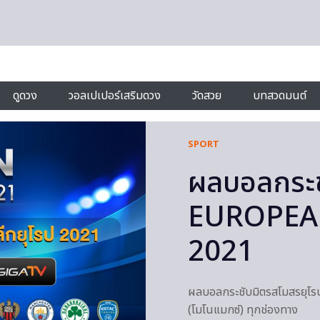
ดูดวง
วอลเปเปอร์เสริมดวง
วัดสวย
บทสวดมนต์
SPORT
ผลบอลกระช
EUROPEAN
2021
ผลบอลกระชับมิตรสโมสรยุโ
(โมโนแมกซ์) ทุกช่องทาง