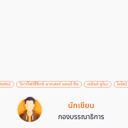
moto2
วีอาร์โฟร์ตี้ซิกซ์ มาสเตอร์ แคมป์ ทีม
เขมินท์ คูโบะ
โมโต2
นักเขียน
กองบรรณาธิการ