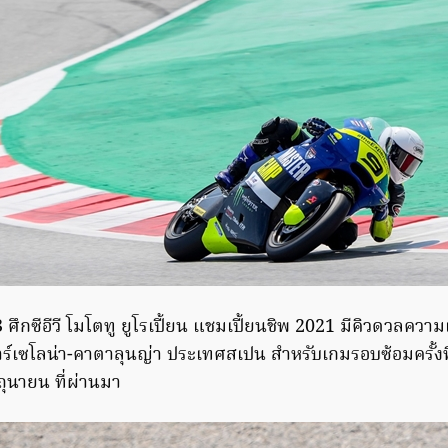
 ศึกซีอีวี โมโตทู ยูโรเปี้ยน แชมเปี้ยนชิพ 2021 มีคิวดวลความเ
าร์เซโลน่า-คาตาลุนญ่า ประเทศสเปน สำหรับเกมรอบซ้อมครั้งท
ิถุนายน​ ที่ผ่านมา