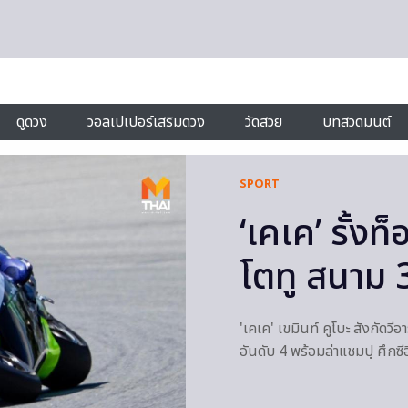
ดูดวง
วอลเปเปอร์เสริมดวง
วัดสวย
บทสวดมนต์
SPORT
‘เคเค’ รั้งท
โตทู สนาม 
'เคเค' เขมินท์ คูโบะ สังกัดวีอ
อันดับ 4 พร้อมล่าแชมปฺ ศึกซีอ