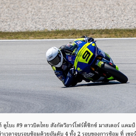
์ คูโบะ #9​ ดาวบิดไทย สังกัดวีอาร์โฟร์ตี้ซิกซ์ มาสเตอร์ แคม
ำเวลาจบรอบซ้อมด้วยอันดับ 4 ทั้ง 2 รอบของการซ้อม ที่ เซอร์