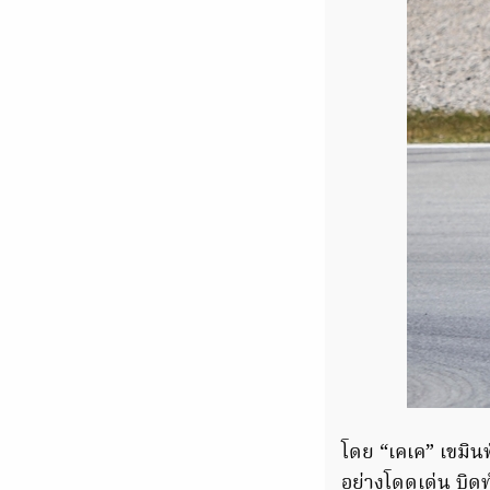
โดย “เคเค” เขมินท
อย่างโดดเด่น บิดท