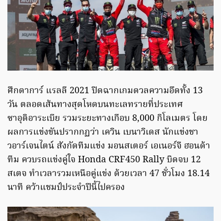
ศึกดาการ์ แรลลี 2021 ปิดฉากเกมดวลความอึดทั้ง 13
วัน ตลอดเส้นทางสุดโหดบนทะเลทรายที่ประเทศ
ซาอุดิอาระเบีย รวมระยะทางเกือบ 8,000 กิโลเมตร โดย
ผลการแข่งขันปรากกฏว่า เควิน เบนาวิเดส นักแข่งชา
วอาร์เจนไตน์ สังกัดทีมแข่ง มอนสเตอร์ เอเนอร์จี ฮอนด้า
ทีม ควบรถแข่งคู่ใจ Honda CRF450 Rally บิดจบ 12
สเตจ ทำเวลารวมเหนือคู่แข่ง ด้วยเวลา 47 ชั่วโมง 18.14
นาที คว้าแชมป์ประจำปีนี้ไปครอง