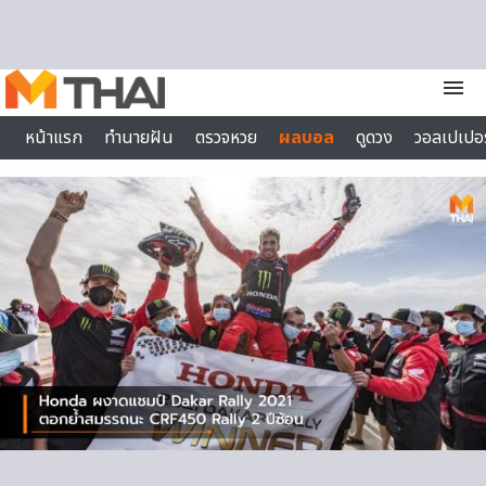
Skip to content
menu
หน้าแรก
ทำนายฝัน
ตรวจหวย
ผลบอล
ดูดวง
วอลเปเปอร
ไลฟ์สไตล์