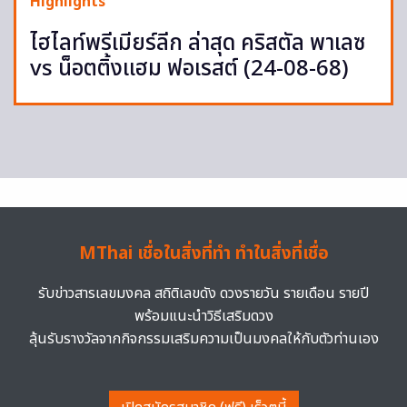
Highlights
ไฮไลท์พรีเมียร์ลีก ล่าสุด คริสตัล พาเลซ
vs น็อตติ้งแฮม ฟอเรสต์ (24-08-68)
MThai เชื่อในสิ่งที่ทำ ทำในสิ่งที่เชื่อ
รับข่าวสารเลขมงคล สถิติเลขดัง ดวงรายวัน รายเดือน รายปี
พร้อมแนะนำวิธีเสริมดวง
ลุ้นรับรางวัลจากกิจกรรมเสริมความเป็นมงคลให้กับตัวท่านเอง