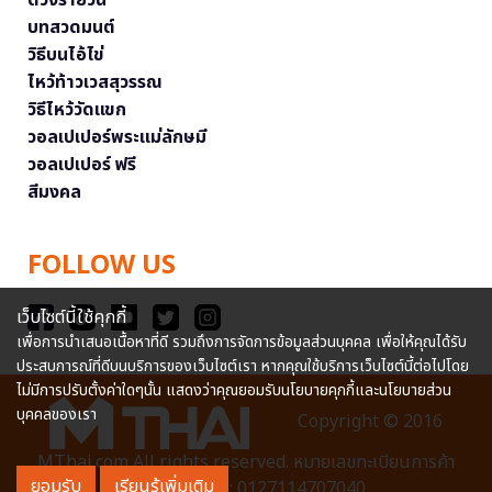
ดวงรายวัน
บทสวดมนต์
วิธีบนไอ้ไข่
ไหว้ท้าวเวสสุวรรณ
วิธีไหว้วัดแขก
วอลเปเปอร์พระแม่ลักษมี
วอลเปเปอร์ ฟรี
สีมงคล
FOLLOW US
เว็บไซต์นี้ใช้คุกกี้
เพื่อการนำเสนอเนื้อหาที่ดี รวมถึงการจัดการข้อมูลส่วนบุคคล เพื่อให้คุณได้รับ
ประสบการณ์ที่ดีบนบริการของเว็บไซต์เรา หากคุณใช้บริการเว็บไซต์นี้ต่อไปโดย
ไม่มีการปรับตั้งค่าใดๆนั้น แสดงว่าคุณยอมรับนโยบายคุกกี้และนโยบายส่วน
บุคคลของเรา
Copyright © 2016
MThai.com All rights reserved. หมายเลขทะเบียนการค้า
ยอมรับ
เรียนรู้เพิ่มเติม
อิเล็กทรอนิกส์ : 0127114707040