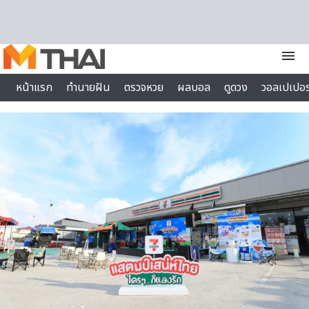
Skip to content
menu
หน้าแรก
ทำนายฝัน
ตรวจหวย
ผลบอล
ดูดวง
วอลเปเปอร
ไลฟ์สไตล์