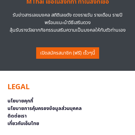
MThai เชื่อในสิ่งที่ทำ ทำในสิ่งที่เชื่อ
รับข่าวสารเลขมงคล สถิติเลขดัง ดวงรายวัน รายเดือน รายปี
พร้อมแนะนำวิธีเสริมดวง
ลุ้นรับรางวัลจากกิจกรรมเสริมความเป็นมงคลให้กับตัวท่านเอง
เปิดสมัครสมาชิก (ฟรี) เร็วๆนี้
LEGAL
นโยบายคุกกี้
นโยบายการคุ้มครองข้อมูลส่วนบุคคล
ติดต่อเรา
เกี่ยวกับเอ็มไทย