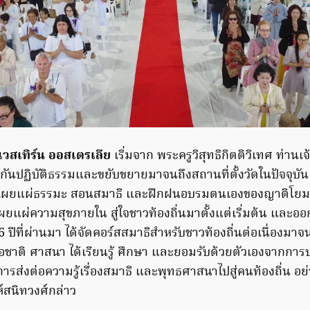
วสเทิร์น ออสเตรเลีย
เริ่มจาก พระครูวิสุทธิกิตติวิเทศ ท่าน
ันปฏิบัติธรรมและขยับขยายมาจนถึงสถานที่ตั้งวัดในปัจจุบัน ม
รเผยแผ่ธรรมะ สอนสมาธิ และฝึกฝนอบรมตนเองของญาติโยม รว
เผยแผ่ความสุขภายใน สู่ใจชาวท้องถิ่นมาตั้งแต่เริ่มต้น แ
6 ปีที่ผ่านมา ได้จัดคอร์สสมาธิสำหรับชาวท้องถิ่นต่อเนื่องมาจน
้อชาติ ศาสนา ได้เรียนรู้ ศึกษา และยอมรับด้วยตัวเองจากการปฏิ
ส่งต่อความรู้เรื่องสมาธิ และพุทธศาสนาไปสู่คนท้องถิ่น อย่
ห์สนิทวงศ์กล่าว