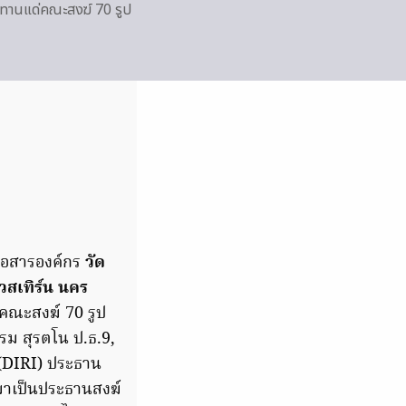
ฆทานแด่คณะสงฆ์ 70 รูป
ื่อสารองค์กร
วัด
สเทิร์น นคร
คณะสงฆ์ 70 รูป
รม สุรตโน ป.ธ.9,
ย(DIRI) ประธาน
งมาเป็นประธานสงฆ์