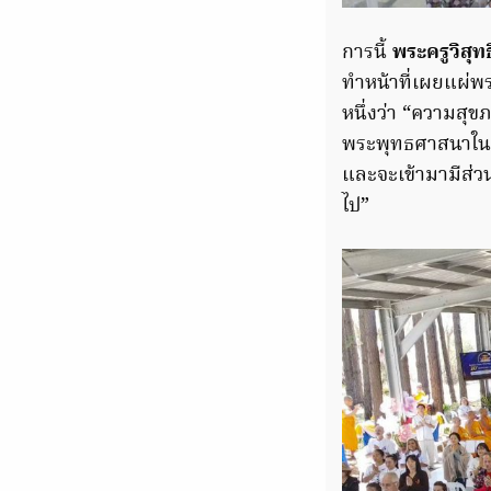
การนี้
พระครูวิสุ
ทำหน้าที่เผยแผ่พ
หนึ่งว่า “ความสุข
พระพุทธศาสนาในต่า
และจะเข้ามามีส่
ไป”