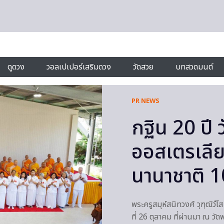
ดูดวง
วอลเปเปอร์เสริมดวง
วัดสวย
บทสวดมนต์
PR NEWS
กฐิน 20 ปี
ออสเตรเลีย
นานาชาติ 1
พระครูสมุห์สนิทวงศ์ วุฑฺฒิวํโ
ที่ 26 ตุลาคม ที่ผ่านมา ณ วั