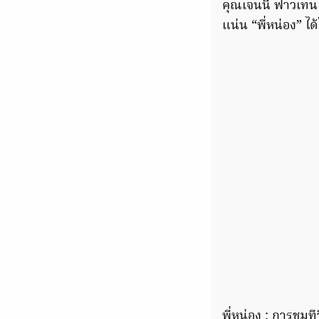
คุณเจนนี่ ฟาวเทน
แน่น “พี่หน่อง” ไ
พี่หน่อง : การชมท