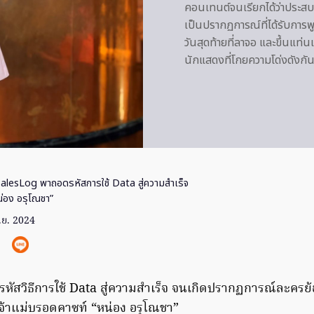
คอนเทนต์จนเรียกได้ว่าประส
เป็นปรากฏการณ์ที่ได้รับการพ
วันสุดท้ายที่ลาจอ และขึ้นแท
นักแสดงที่โกยความโด่งดังกั
alesLog พาถอดรหัสการใช้ Data สู่ความสำเร็จ
น่อง อรุโณชา”
.ย. 2024
ัสวิธีการใช้ Data สู่ความสำเร็จ จนเกิดปรากฏการณ์ละครย้อ
เจ้าแม่บรอดคาซท์ “หน่อง อรุโณชา”