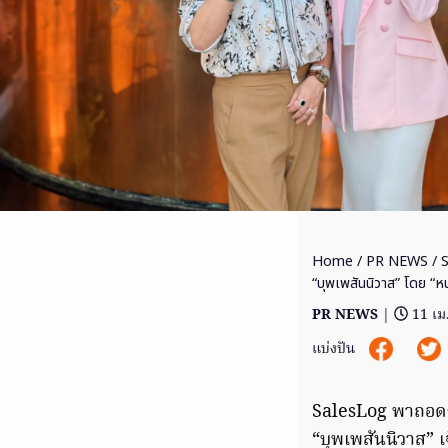
Home
/
PR NEWS
/ S
“บุพเพสันนิวาส” โดย “ห
PR NEWS
|
11 เม
แบ่งปัน
SalesLog พาถอดรห
“บุพเพสันนิวาส” 