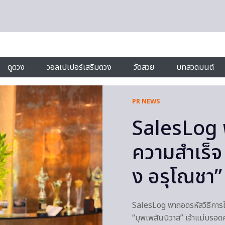
ดูดวง
วอลเปเปอร์เสริมดวง
วัดสวย
บทสวดมนต์
PR NEWS
SalesLog พ
ความสำเร็จ
ง อรุโณชา”
SalesLog พาถอดรหัสวิธีการใ
“บุพเพสันนิวาส” เจ้าแม่บรอดค