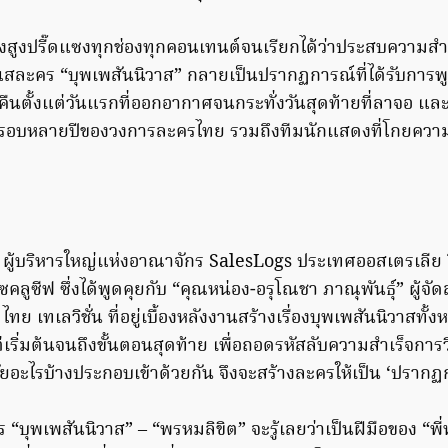
พุ่งสูงปรี๊ดแซงทุกช่องทุกคอนเทนต์จนเรียกได้ว่าประสบความสำ
ละคร “บุพเพสันนิวาส” กลายเป็นปรากฏการณ์ที่ได้รับการพู
คืนตั้งแต่วันแรกที่ออกอากาศจนกระทั่งวันสุดท้ายที่ลาจอ แล
ุดในรอบหลายปีของวงการละครไทย รวมถึงทีมนักแสดงที่โกยควา
 ผู้บริหารใหญ่แห่งอาณาจักร SalesLogs ประเทศออสเตรเลีย จ
ลูซีฟ ซึ่งได้พูดคุยกับ “คุณหน่อง-อรุโณชา ภาณุพันธุ์” ผู้จัด
ทย เทเลวิชั่น ที่อยู่เบื้องหลังงานสร้างเรื่องบุพเพสันนิวาสทั้
เริ่มต้นจนถึงขั้นตอนสุดท้าย เพื่อถอดรหัสลับความสำเร็จการว
จัยอะไรบ้างประกอบเข้าด้วยกัน จึงจะสร้างละครให้เป็น ‘ปรากฏกา
ร “บุพเพสันนิวาส” – “พรหมลิขิต” จะรู้เลยว่าเป็นฝีมือของ “พี