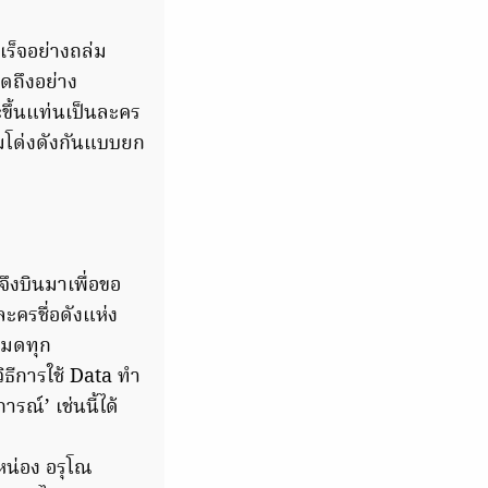
เร็จอย่างถล่ม
ดถึงอย่าง
ะขึ้นแท่นเป็นละคร
มโด่งดังกันแบบยก
ึงบินมาเพื่อขอ
ละครชื่อดังแห่ง
งหมดทุก
ิธีการใช้ Data ทำ
รณ์’ เช่นนี้ได้
่หน่อง อรุโณ