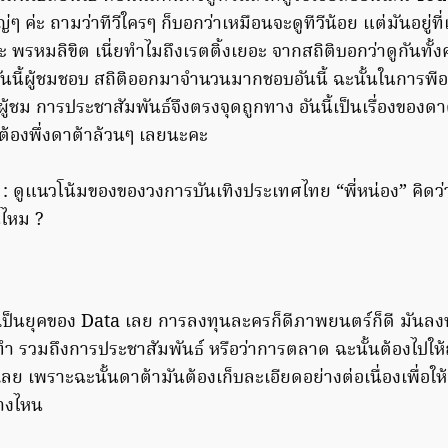
่ๆ ค่ะ ถามว่าทีวีใครๆ ก็บอกว่าเหมือนจะดูทีวีน้อย แต่มันอยู่ที่
 พรหมลิขิต เนี่ยทำไมถึงเรตติ้งเยอะ จากสถิติบอกว่าดูกันทั้
อันนี้ผู้ชมชอบ สถิติออกมาจำนวนมากชอบอันนี้ ฉะนั้นในการพี
จผู้ชม การประชาสัมพันธ์จึงตรงจุดถูกทาง อันนี้เป็นเรื่องของดา
ย ต้องพึ่งดาต้าล้วนๆ เลยนะคะ
: ดูแนวโน้มของของวงการบันเทิงประเทศไทย “พี่หน่อง” คิดว่า
้นไหม ?
ี้เป็นยุคของ Data เลย การลงทุนละครก็ดีภาพยนตร์ก็ดี มันลงท
ำ รวมถึงการประชาสัมพันธ์ หรือว่าการตลาด ฉะนั้นต้องไปให
้นเลย เพราะฉะนั้นดาต้ามันต้องเก็บละเอียดอย่างต่อเนื่องเพื่อให้
างไหน