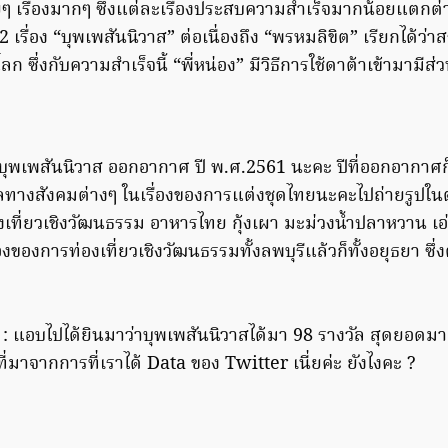
ยๆ เรื่องมากๆ ซึ่งแต่ละเรื่องประสบความสำเร็จมากน้อยแตกต่
2 เรื่อง “บุพเพสันนิวาส” ต่อเนื่องถึง “พรหมลิขิต” เรียกได้ว
โลก ซึ่งกับความสำเร็จนี้ “พี่หน่อง” มีวิธีการใช้ดาต้าเข้ามามีส
า “บุพเพสันนิวาส ออกอากาศ ปี พ.ศ.2561 นะคะ ปีที่ออกอากาศ
ลทางสังคมต่างๆ ในเรื่องของการแต่งชุดไทยนะคะไปถ่ายรูปใน
ที่ยวเชิงวัฒนธรรม อาหารไทย กุ้งเผา มะม่วงน้ำปลาหวาน เอ่อ
งของการท่องเที่ยวเชิงวัฒนธรรมทั้งลพบุรีแล้วก็ทั้งอยุธยา ซึ่
 : แอบไปได้ยินมาว่าบุพเพสันนิวาสได้มา 98 รางวัล สุดยอดมา
ที่มาจากการที่เราได้ Data ของ Twitter เนี่ยค่ะ ยังไงคะ ?