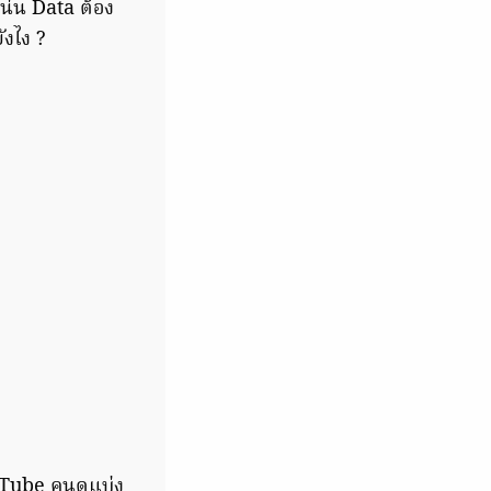
น่น Data ต้อง
ังไง ?
ouTube คนดูแบ่ง