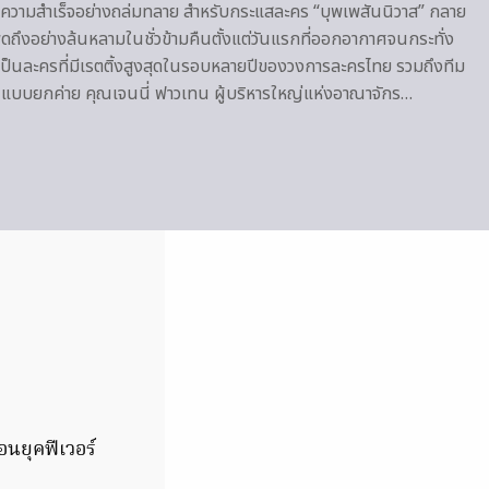
บความสำเร็จอย่างถล่มทลาย สำหรับกระแสละคร “บุพเพสันนิวาส” กลาย
ูดถึงอย่างล้นหลามในชั่วข้ามคืนตั้งแต่วันแรกที่ออกอากาศจนกระทั่ง
่นเป็นละครที่มีเรตติ้งสูงสุดในรอบหลายปีของวงการละครไทย รวมถึงทีม
นแบบยกค่าย คุณเจนนี่ ฟาวเทน ผู้บริหารใหญ่แห่งอาณาจักร…
นยุคฟีเวอร์