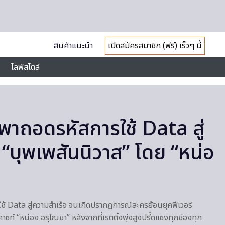
สินค้าแนะนำ
เปิดสมัครสมาชิก (ฟรี) เร็วๆ นี้
ไลฟ์สไตล์
าถอดรหัสการใช้ Data สู่
 “บุพเพสันนิวาส” โดย “หน่อ
ช้ Data สู่ความสำเร็จ จนเกิดปรากฏการณ์ละครย้อนยุคฟีเวอร์
าซท์ “หน่อง อรุโณชา” หลังจากที่เรตติ้งพุ่งสูงปรี๊ดแซงทุกช่องทุก