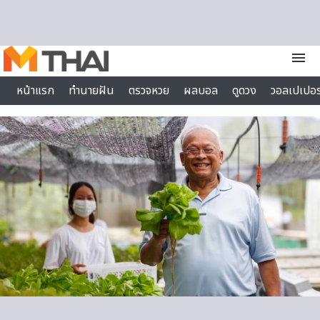
Skip to content
menu
หน้าแรก
ทำนายฝัน
ตรวจหวย
ผลบอล
ดูดวง
วอลเปเปอร
ไลฟ์สไตล์