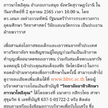
ภาวนาโพธิคุณ อำเภอเกาะสมุย จังหวัดสุราษฎร์ธานี ใน
วันอาทิตย์ที่ 2 ตุลาคม 2565 เวลา 10.00 น. โดย
ดร.เอนก เหล่าธรรมทัศน์ รัฐมนตรีว่าการกระทรวงการ
อุดมศึกษา วิทยาศาสตร์ วิจัยและนวัตกรรม เป็นประธาน
ฝ่ายฆราวาส
เพื่อสานต่อโอกาสของเด็กและเยาวชนจากทั่วประเทศ
ทางวิทยาลัยฯ ขอเชิญชวนผู้ใจบุญร่วมกันเป็นเจ้าภาพ
ทำบุญเพื่ออนาคตของเยาวชน ร่วมกับสมเด็จพระมหารัช
มงคลมุนี (เจ้าประคุณสมเด็จธงชัย วัดไตรมิตร) ในการ
ทอดผ้าป่ามหากุศลเพื่อการศึกษาในครั้งนี้ สามารถเข้าไป
ดูรายละเอียดเพิ่มเติมได้ที่
www.bbvc.ac.th
โดยผู้
บริจาคสามารถโอนเงินเข้าบัญชี
“วิทยาลัยอาชีวศึกษา
ภาวนาโพธิคุณ”
ได้โดยตรงที่ ธนาคาร กสิกรไทย สาขา
สุขุมวิท 6 เลขที่บัญชี 637-1-01722-2 หรือ ติดต่อ
สอบถามหรือแจ้งข้อมูลการบริจาคเพื่อรับใบเสร็จ ซึ่ง