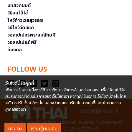
บทสวดมนต์
วิธีบนไอ้ไข่
ไหว้ท้าวเวสสุวรรณ
วิธีไหว้วัดแขก
วอลเปเปอร์พระแม่ลักษมี
วอลเปเปอร์ ฟรี
สีมงคล
FOLLOW US
เว็บไซต์นี้ใช้คุกกี้
เพื่อการนำเสนอเนื้อหาที่ดี รวมถึงการจัดการข้อมูลส่วนบุคคล เพื่อให้คุณได้รับ
ประสบการณ์ที่ดีบนบริการของเว็บไซต์เรา หากคุณใช้บริการเว็บไซต์นี้ต่อไปโดย
ไม่มีการปรับตั้งค่าใดๆนั้น แสดงว่าคุณยอมรับนโยบายคุกกี้และนโยบายส่วน
บุคคลของเรา
Copyright © 2016
MThai.com All rights reserved. หมายเลขทะเบียนการค้า
ยอมรับ
เรียนรู้เพิ่มเติม
อิเล็กทรอนิกส์ : 0127114707040