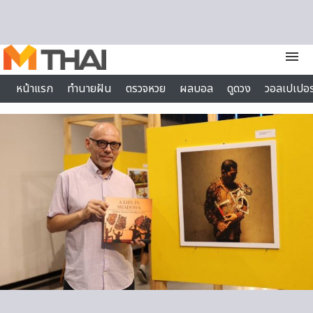
Skip to content
menu
หน้าแรก
ทำนายฝัน
ตรวจหวย
ผลบอล
ดูดวง
วอลเปเปอร
ไลฟ์สไตล์