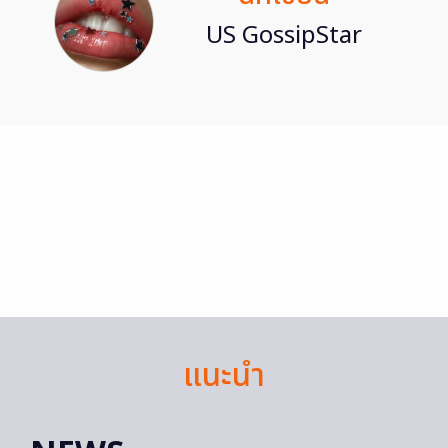
US GossipStar
แนะนำ