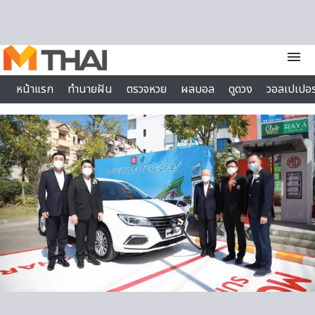
Skip to content
menu
หน้าแรก
ทำนายฝัน
ตรวจหวย
ผลบอล
ดูดวง
วอลเปเปอร
ไลฟ์สไตล์