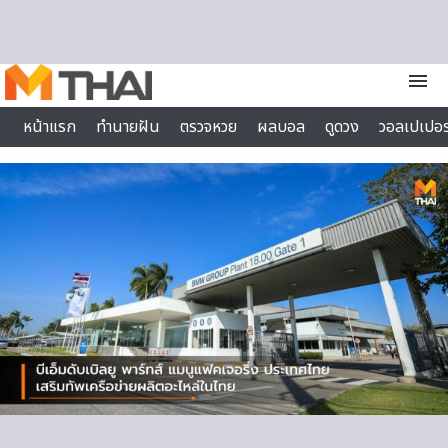
Skip to content
menu
หน้าแรก
ทำนายฝัน
ตรวจหวย
ผลบอล
ดูดวง
วอลเปเปอร
ไลฟ์สไตล์