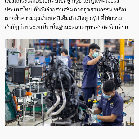
แข็งแกร่งให้กับบีเอ็มดับเบิลยู กรุ๊ป แมนูแฟคเจอริ่ง
ประเทศไทย ทั้งยังช่วยส่งเสริมภาคอุตสาหกรรม พร้อม
ตอกย้ำความมุ่งมั่นของบีเอ็มดับเบิลยู กรุ๊ป ที่ให้ความ
สำคัญกับประเทศไทยในฐานะตลาดยุทธศาสตร์อีกด้วย