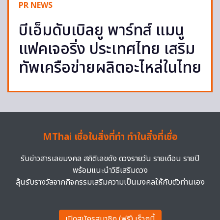
PR NEWS
บีเอ็มดับเบิลยู พาร์ทส์ แมนู
แฟคเจอริ่ง ประเทศไทย เสริม
ทัพเครือข่ายผลิตอะไหล่ในไทย
MThai เชื่อในสิ่งที่ทำ ทำในสิ่งที่เชื่อ
รับข่าวสารเลขมงคล สถิติเลขดัง ดวงรายวัน รายเดือน รายปี
พร้อมแนะนำวิธีเสริมดวง
ลุ้นรับรางวัลจากกิจกรรมเสริมความเป็นมงคลให้กับตัวท่านเอง
เปิดสมัครสมาชิก (ฟรี) เร็วๆนี้