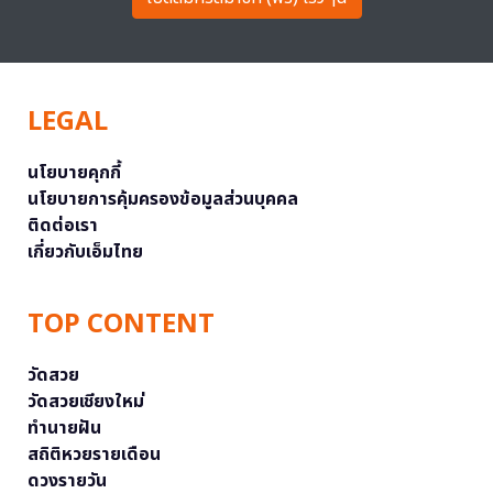
LEGAL
นโยบายคุกกี้
นโยบายการคุ้มครองข้อมูลส่วนบุคคล
ติดต่อเรา
เกี่ยวกับเอ็มไทย
TOP CONTENT
วัดสวย
วัดสวยเชียงใหม่
ทำนายฝัน
สถิติหวยรายเดือน
ดวงรายวัน