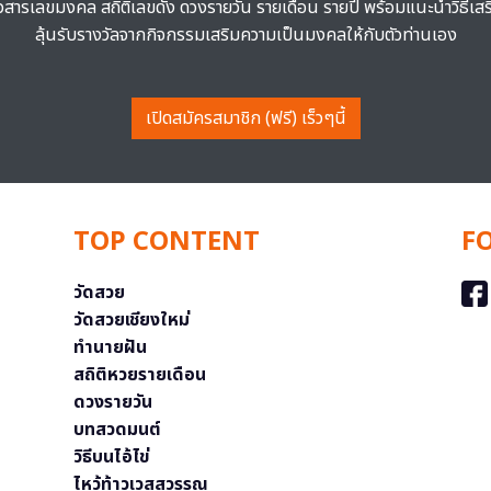
าวสารเลขมงคล สถิติเลขดัง ดวงรายวัน รายเดือน รายปี พร้อมแนะนำวิธีเส
ลุ้นรับรางวัลจากกิจกรรมเสริมความเป็นมงคลให้กับตัวท่านเอง
เปิดสมัครสมาชิก (ฟรี) เร็วๆนี้
TOP CONTENT
F
วัดสวย
วัดสวยเชียงใหม่
ทำนายฝัน
สถิติหวยรายเดือน
ดวงรายวัน
บทสวดมนต์
วิธีบนไอ้ไข่
ไหว้ท้าวเวสสุวรรณ