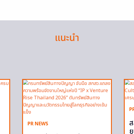
แนะนำ
P
ส
PR NEWS
ย