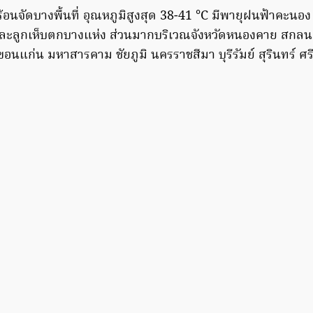
อนจัดบางพื้นที่ อุณหภูมิสูงสุด 38-41 °C มีพายุฝนฟ้าคะนอง 
ะลูกเห็บตกบางแห่ง ส่วนมากบริเวณจังหวัดหนองคาย สกลนค
อนแก่น มหาสารคาม ชัยภูมิ นครราชสีมา บุรีรัมย์ สุรินทร์ ศ