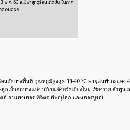
3 พ.ค. 63 จะมีพายุฤดูร้อนเกิดขึ้น ในภาค
คตะวันออก
อนจัดบางพื้นที่ อุณหภูมิสูงสุด 38-40 °C พายุฝนฟ้าคะนอง 40
กเห็บตกบางแห่ง บริเวณจังหวัดเชียงใหม่ เชียงราย ลำพูน 
ดิตถ์ กำแพงเพชร พิจิตร พิษณุโลก และเพชรบูรณ์