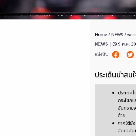
Home
/
NEWS
/ พยาก
NEWS
|
9 พ.ค. 2
แบ่งปัน
ประเด็นน่าสนใ
ประเทศไ
กระโชกแร
อันตราย
ด้วย
ภาคใต้ยั
อันดามันม