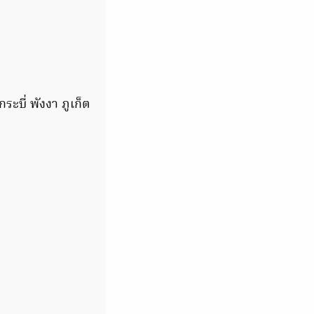
ะบี่ พังงา ภูเก็ต