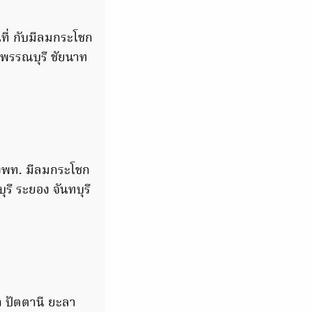
ที่ กับมีลมกระโชก
ุพรรณบุรี ชัยนาท
องพท. มีลมกระโชก
รี ระยอง จันทบุรี
า ปัตตานี ยะลา