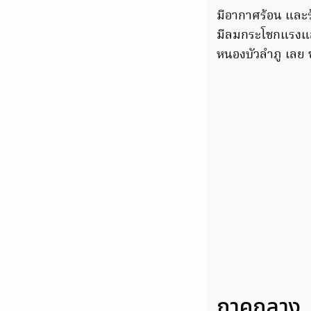
มีอากาศร้อน และร้
มีลมกระโชกแรงแล
หนองบัวลำภู เลย ข
ภาคกลาง