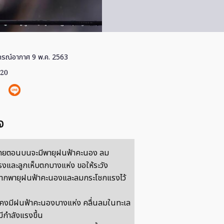
รณ์อากาศ 9 พ.ค. 2563
020
จ
ทยตอนบนจะมีพายุฝนฟ้าคะนอง ลม
งและลูกเห็บตกบางแห่ง ขอให้ระวัง
จากพายุฝนฟ้าคะนองและลมกระโชกแรงไว้
งคงมีฝนฟ้าคะนองบางแห่ง คลื่นลมในทะเล
ีกำลังแรงขึ้น