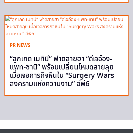
PR NEWS
“ลูกเกด เมทินี” ฟาดสายฮา “ดีเจอ๋อง-
แพท-ซานิ” พร้อมเปลี่ยนโหมดสายลุย
เมื่อเจอภารกิจหินใน “Surgery Wars
สงครามแห่งความงาม” อีพี6