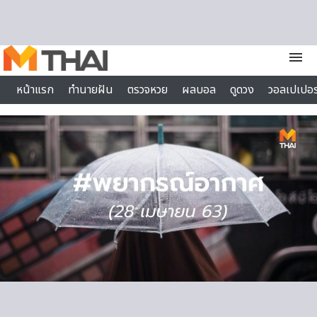
Skip to content
menu
หน้าแรก
ทำนายฝัน
ตรวจหวย
ผลบอล
ดูดวง
วอลเปเปอร
ไลฟ์สไตล์