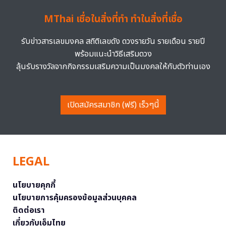
MThai เชื่อในสิ่งที่ทำ ทำในสิ่งที่เชื่อ
รับข่าวสารเลขมงคล สถิติเลขดัง ดวงรายวัน รายเดือน รายปี
พร้อมแนะนำวิธีเสริมดวง
ลุ้นรับรางวัลจากกิจกรรมเสริมความเป็นมงคลให้กับตัวท่านเอง
เปิดสมัครสมาชิก (ฟรี) เร็วๆนี้
LEGAL
นโยบายคุกกี้
นโยบายการคุ้มครองข้อมูลส่วนบุคคล
ติดต่อเรา
เกี่ยวกับเอ็มไทย