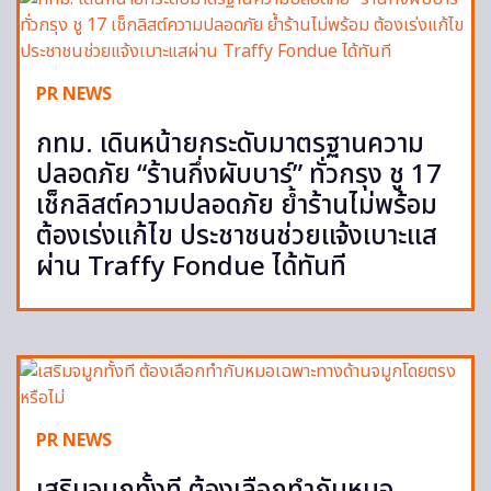
PR NEWS
กทม. เดินหน้ายกระดับมาตรฐานความ
ปลอดภัย “ร้านกึ่งผับบาร์” ทั่วกรุง ชู 17
เช็กลิสต์ความปลอดภัย ย้ำร้านไม่พร้อม
ต้องเร่งแก้ไข ประชาชนช่วยแจ้งเบาะแส
ผ่าน Traffy Fondue ได้ทันที
PR NEWS
เสริมจมูกทั้งที ต้องเลือกทำกับหมอ