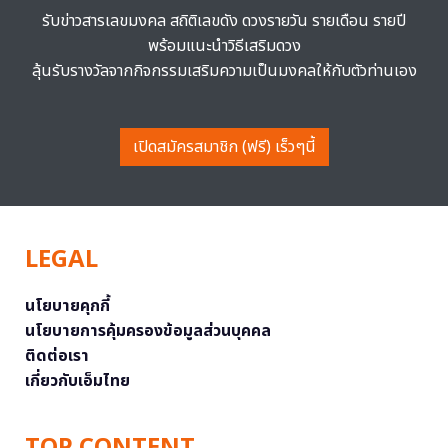
รับข่าวสารเลขมงคล สถิติเลขดัง ดวงรายวัน รายเดือน รายปี
พร้อมแนะนำวิธีเสริมดวง
ลุ้นรับรางวัลจากกิจกรรมเสริมความเป็นมงคลให้กับตัวท่านเอง
เปิดสมัครสมาชิก (ฟรี) เร็วๆนี้
LEGAL
นโยบายคุกกี้
นโยบายการคุ้มครองข้อมูลส่วนบุคคล
ติดต่อเรา
เกี่ยวกับเอ็มไทย
TOP CONTENT