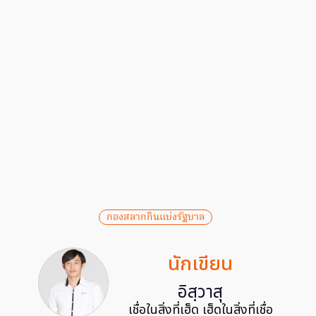
กองสลากกินแบ่งรัฐบาล
นักเขียน
อิสฺวาสุ
เชื่อในสิ่งที่เฮ็ด เฮ็ดในสิ่งที่เชื่อ