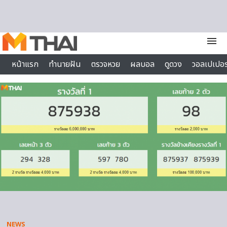
Skip to content
menu
หน้าแรก
ทำนายฝัน
ตรวจหวย
ผลบอล
ดูดวง
วอลเปเปอร
ไลฟ์สไตล์
NEWS