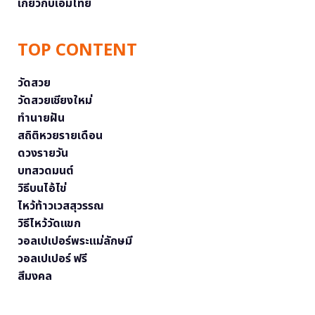
เกี่ยวกับเอ็มไทย
TOP CONTENT
วัดสวย
วัดสวยเชียงใหม่
ทำนายฝัน
สถิติหวยรายเดือน
ดวงรายวัน
บทสวดมนต์
วิธีบนไอ้ไข่
ไหว้ท้าวเวสสุวรรณ
วิธีไหว้วัดแขก
วอลเปเปอร์พระแม่ลักษมี
วอลเปเปอร์ ฟรี
สีมงคล