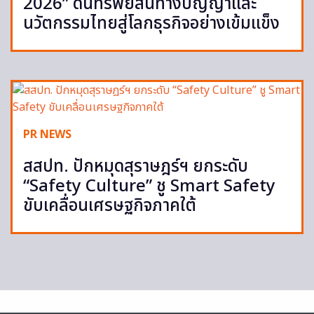
2026” ดันทรัพย์สินทางปัญญาและ
นวัตกรรมไทยสู่โลกธุรกิจอย่างเข้มแข็ง
PR NEWS
สสปท. ปักหมุดสุราษฎร์ฯ ยกระดับ
“Safety Culture” ชู Smart Safety
ขับเคลื่อนเศรษฐกิจภาคใต้