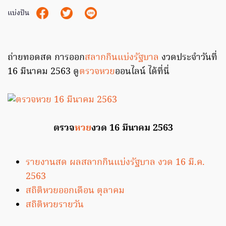
แบ่งปัน
ถ่ายทอดสด การออก
สลากกินแบ่งรัฐบาล
งวดประจำวันที่
16 มีนาคม 2563 ดู
ตรวจหวย
ออนไลน์ ได้ที่นี่
ตรวจ
หวย
งวด 16 มีนาคม 2563
รายงานสด ผลสลากกินแบ่งรัฐบาล งวด 16 มี.ค.
2563
สถิติหวยออกเดือน ตุลาคม
สถิติหวยรายวัน