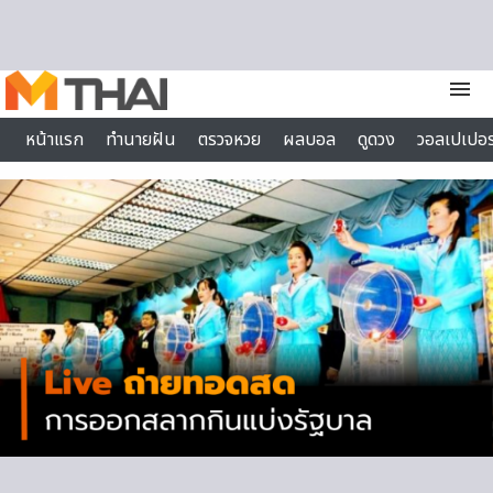
Skip to content
menu
หน้าแรก
ทำนายฝัน
ตรวจหวย
ผลบอล
ดูดวง
วอลเปเปอร
ไลฟ์สไตล์