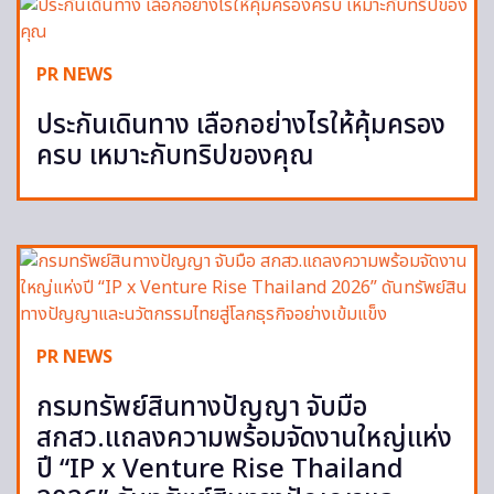
PR NEWS
ประกันเดินทาง เลือกอย่างไรให้คุ้มครอง
ครบ เหมาะกับทริปของคุณ
PR NEWS
กรมทรัพย์สินทางปัญญา จับมือ
สกสว.แถลงความพร้อมจัดงานใหญ่แห่ง
ปี “IP x Venture Rise Thailand