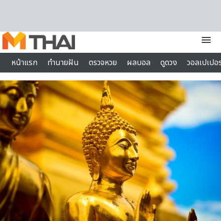
Skip to content
menu
หน้าแรก
ทำนายฝัน
ตรวจหวย
ผลบอล
ดูดวง
วอลเปเปอร
ไลฟ์สไตล์