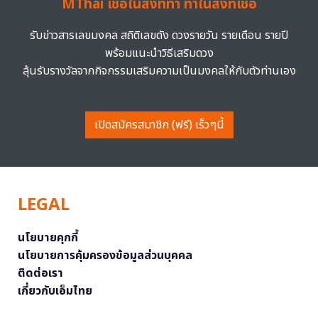
MThai เชื่อในสิ่งที่ทำ ทำในสิ่งที่เชื่อ
รับข่าวสารเลขมงคล สถิติเลขดัง ดวงรายวัน รายเดือน รายปี
พร้อมแนะนำวิธีเสริมดวง
ลุ้นรับรางวัลจากกิจกรรมเสริมความเป็นมงคลให้กับตัวท่านเอง
เปิดสมัครสมาชิก (ฟรี) เร็วๆนี้
LEGAL
นโยบายคุกกี้
นโยบายการคุ้มครองข้อมูลส่วนบุคคล
ติดต่อเรา
เกี่ยวกับเอ็มไทย