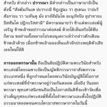
สำหรับ คำกล่าว
ปวารณา
มีคำกล่าวเป็นภาษาบาลีเป็น
ดังนี้ “สังฆัมภันเต ปะวาเรมิ ทิฎเฐนะ วา สุเตนะ วาปะริ
สังกายะ วา วะทันตุ มัง อายัส์มันโต อะนุกัทปัง อุปาทายะ
ปัสสันโต ปฎิกะริสสามิ” มีความหมายว่า ข้าแต่พระสงฆ์ผู้
เจริญ ข้าพเจ้าขอปวารณาต่อสงฆ์ ด้วยได้เห็นหรือได้ฟัง
ก็ตาม ขอท่านทั้งหลายโปรดอนุเคราะห์ว่ากล่าวตักเตือน
ข้าพเจ้าด้วย เมื่อกข้าพเจ้ามองเห็นแล้วจักประพฤติตัวเสีย
เลยใหม่ให้ดี
การออกพรรษานั้น
ถือเป็นข้อปฏิบัติตามพระวินัยสำหรับ
พระสงฆ์โดยเฉพาะจัดเป็นญัตติกรรมวาจาสังฆกรรม
ประเภทหนึ่ง ที่ถูกกำหนดโดยพระวินัยบัญญัติให้โอกาส
แก่พระสงฆ์ที่จำพรรษาอยู่ร่วมกันตลอด เมื่อถึง วันออก
พรรษา พุทธศาสนิกชนถือเป็นโอกาสอันดีที่จะเข้าวัดเพื่อ
บำเพ็ญกุศลแก่พระสงฆ์ที่ตั้งใจจำพรรษาและตั้งใจปฏิบัติ
ธรรมมาตลอดจนครบไตรมาสพรรษากาลในวันนี้