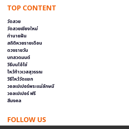
TOP CONTENT
วัดสวย
วัดสวยเชียงใหม่
ทำนายฝัน
สถิติหวยรายเดือน
ดวงรายวัน
บทสวดมนต์
วิธีบนไอ้ไข่
ไหว้ท้าวเวสสุวรรณ
วิธีไหว้วัดแขก
วอลเปเปอร์พระแม่ลักษมี
วอลเปเปอร์ ฟรี
สีมงคล
FOLLOW US